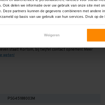
vermeld. Dit is de draagkracht berekend a.h.v. 2
. Ook delen we informatie over uw gebruik van onze site met on
e weten:
e. Deze partners kunnen de gegevens combineren met andere inf
het draagvermogen per liggerniveau iets lager uit valt. Dit
erzameld op basis van uw gebruik van hun services. Druk op de
en berekenen!
 2,25 meter, valt de draagkracht juist iets hoger uit.
Weigeren
Dan dient u even contact met ons op te nemen. Wij voeren
 niets. Wij kunnen ook belastingbordjes of stickers
even staat! Kortom, bij twijfel contact opnemen! Meer
te weten!
PSG45188003M