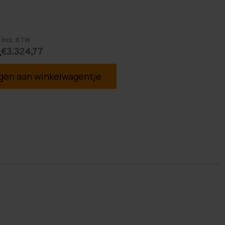
Incl. BTW
€3.324,77
4
en aan winkelwagentje