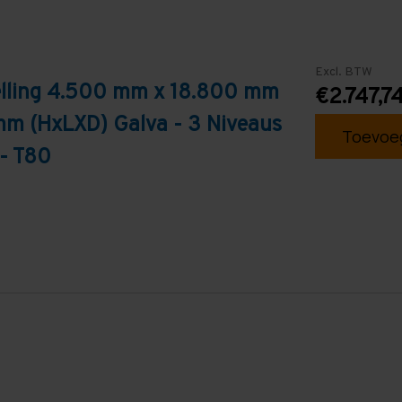
Excl. BTW
telling 4.500 mm x 18.800 mm
€2.747,7
mm (HxLXD) Galva - 3 Niveaus
Toevoeg
 - T80