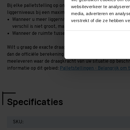
Bij elke palletstelling op onze site, staat een draagkracht 
websiteverkeer te analyseren
liggerniveaus bij een maximale hoogteverschil. Goed om t
media, adverteren en analys
Wanneer u meer liggerniveaus toevoegt, kan het zijn dat 
verstrekt of die ze hebben v
verschil is niet groot, maar wel het beste om dit te lat
Wanneer de ruimte tussen de liggerniveaus kleiner is dan
Wilt u graag de exacte draagkracht weten in uw situatie? 
dan de officiële berekening uit. Dit doen we gratis en voor
meeleveren waar de draagkracht van uw situatie op beschr
informatie op dit gebied:
Palletstellingen - Belangrijk om 
Specificaties
SKU: