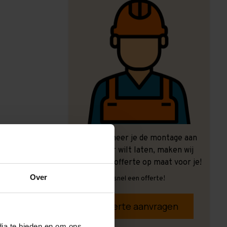
Ook wanneer je de montage aan
ons over wilt laten, maken wij
graag een offerte op maat voor je!
Over
Vrijblijvend, snel een offerte!
Offerte aanvragen
dia te bieden en om ons