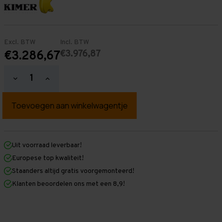
Excl. BTW
Incl. BTW
€3.976,87
€3.286,67
Hoeveelheid
Hoeveelheid
verlagen
verhogen
van
van
Palletstelling
Palletstelling
4.500
4.500
mm
mm
x
x
26.300
26.300
mm
mm
Uit voorraad leverbaar!
x
x
Europese top kwaliteit!
1.100
1.100
mm
mm
Staanders altijd gratis voorgemonteerd!
(HxLxD)
(HxLxD)
Klanten beoordelen ons met een 8,9!
-
-
2
2
Niveaus
Niveaus
-
-
Zwaar
Zwaar