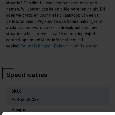
situatie? Dan dient u even contact met ons op te
nemen. Wij voeren dan de officiële berekening uit. Dit
doen we gratis en voor niets bij aankoop van een rij
palletstellingen. Wij kunnen ook belastingbordjes of
stickers meeleveren waar de draagkracht van uw
situatie op beschreven staat! Kortom, bij twijfel
contact opnemen! Meer informatie op dit
gebied:
Palletstellingen - Belangrijk om te weten!
Specificaties
SKU:
PS45263002Z
Hoogte: