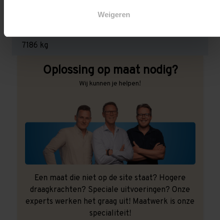
3.000 kg (1.000 kg per pallet)
Weigeren
Maximale jukbelasting:
7186 kg
Oplossing op maat nodig?
Wij kunnen je helpen!
Een maat die niet op de site staat? Hogere
draagkrachten? Speciale uitvoeringen? Onze
experts werken het graag uit! Maatwerk is onze
specialiteit!