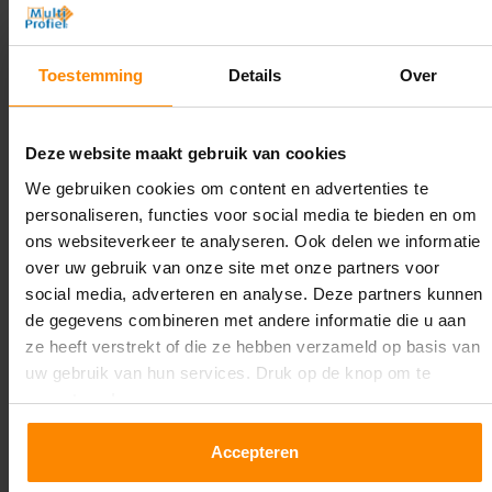
4.500 mm
Diepte:
Toestemming
Details
Over
1.100 mm
Lengte:
Deze website maakt gebruik van cookies
26.300 mm
We gebruiken cookies om content en advertenties te
personaliseren, functies voor social media te bieden en om
Liggerlengte:
ons websiteverkeer te analyseren. Ook delen we informatie
1.850 mm & 2.700 mm
over uw gebruik van onze site met onze partners voor
social media, adverteren en analyse. Deze partners kunnen
Aantal niveaus:
de gegevens combineren met andere informatie die u aan
2
ze heeft verstrekt of die ze hebben verzameld op basis van
uw gebruik van hun services. Druk op de knop om te
Kleur staanders:
accepteren!
Blauw
Draagkracht per liggerniveau:
Accepteren
2.650 kg (1.325 kg per pallet) & 2.700 mm is