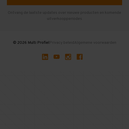
Entresolvloer
Herroepen en Annuleren
Gebruikte entresolvloeren
Ontvang de laatste updates over nieuwe producten en komende
uitverkoopperiodes
Stellingen kopen
© 2026 Multi Profiel
Privacy beleid
Algemene voorwaarden