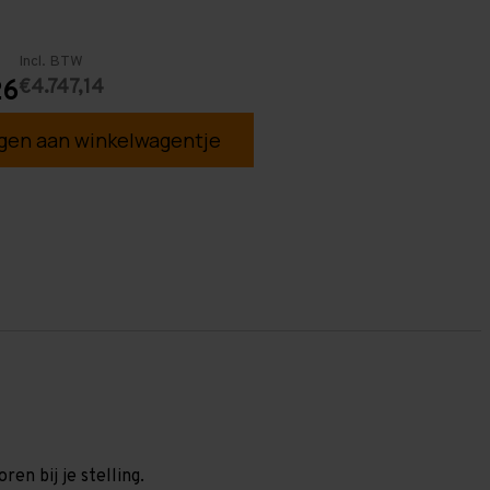
Incl. BTW
€4.747,14
26
en aan winkelwagentje
en bij je stelling.