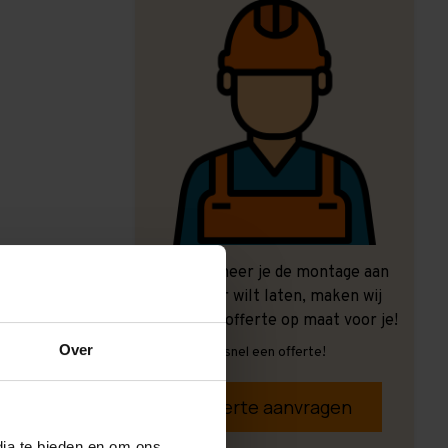
Ook wanneer je de montage aan
ons over wilt laten, maken wij
graag een offerte op maat voor je!
Over
Vrijblijvend, snel een offerte!
Offerte aanvragen
dia te bieden en om ons