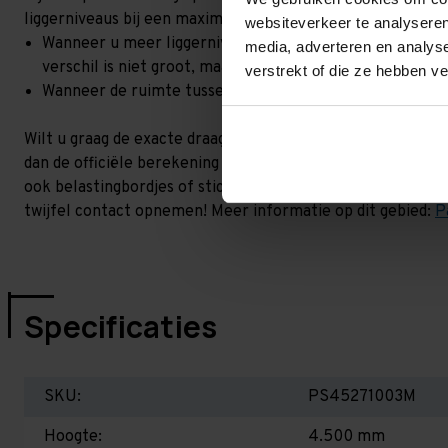
liggerniveaus bij een maximale hoogteverschil. Goed om t
websiteverkeer te analyseren
Wanneer u meer liggerniveaus toevoegt, kan het zijn dat 
media, adverteren en analys
verschil is niet groot, maar wel het beste om dit te lat
verstrekt of die ze hebben v
Wanneer de ruimte tussen de liggerniveaus kleiner is dan
Wilt u graag de exacte draagkracht weten in uw situatie? 
dan de officiële berekening uit. Dit doen we gratis en voor 
ook belastingbordjes of stickers meeleveren waar de draag
twijfel contact opnemen! Meer informatie op dit gebied:
P
Specificaties
SKU:
PS45271003M
Hoogte:
4.500 mm