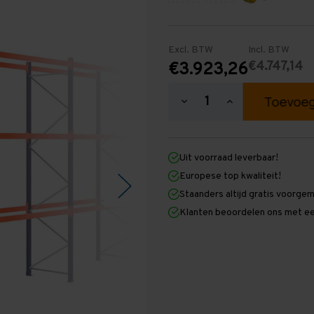
Excl. BTW
Incl. BTW
€4.747,14
€3.923,26
Hoeveelheid
Hoeveelheid
verlagen
verhogen
van
van
Palletstelling
Palletstelling
4.500
4.500
Uit voorraad leverbaar!
mm
mm
x
x
Europese top kwaliteit!
27.100
27.100
Staanders altijd gratis voorge
mm
mm
x
x
Klanten beoordelen ons met ee
1.100
1.100
mm
mm
(HxLxD)
(HxLxD)
-
-
3
3
Niveaus
Niveaus
-
-
Middel
Middel
-
-