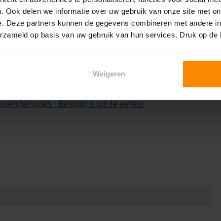
e weten:
. Ook delen we informatie over uw gebruik van onze site met on
het draagvermogen per liggerniveau iets lager uit valt. Dit
e. Deze partners kunnen de gegevens combineren met andere inf
en berekenen!
erzameld op basis van uw gebruik van hun services. Druk op de
 2,25 meter, valt de draagkracht juist iets hoger uit.
Dan dient u even contact met ons op te nemen. Wij voeren
Weigeren
niets bij aankoop van een rij palletstellingen. Wij kunnen
kracht van uw situatie op beschreven staat! Kortom, bij
alletstellingen - Belangrijk om te weten!