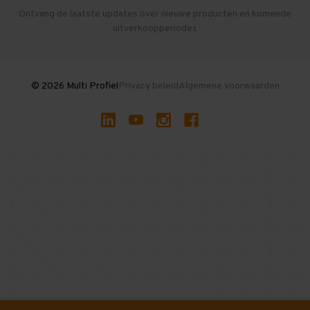
Herroepen en Annuleren
Gebruikte entresolvloeren
Ontvang de laatste updates over nieuwe producten en komende
uitverkoopperiodes
Stellingen kopen
© 2026 Multi Profiel
Privacy beleid
Algemene voorwaarden