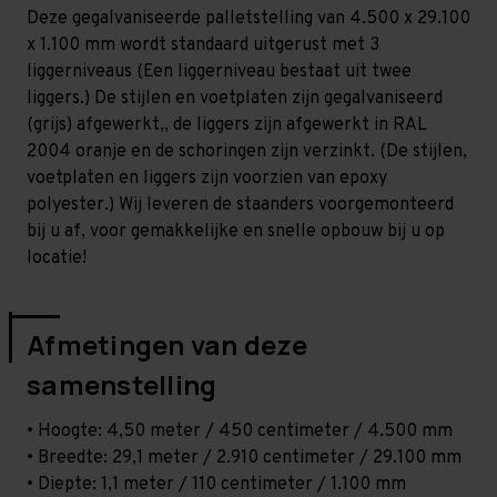
Zwaar
Zwaar
Deze gegalvaniseerde palletstelling van 4.500 x 29.100
-
-
T100
T100
x 1.100 mm wordt standaard uitgerust met 3
liggerniveaus (Een liggerniveau bestaat uit twee
liggers.) De stijlen en voetplaten zijn gegalvaniseerd
(grijs) afgewerkt,, de liggers zijn afgewerkt in RAL
2004 oranje en de schoringen zijn verzinkt. (De stijlen,
voetplaten en liggers zijn voorzien van epoxy
polyester.) Wij leveren de staanders voorgemonteerd
bij u af, voor gemakkelijke en snelle opbouw bij u op
locatie!
Afmetingen van deze
samenstelling
• Hoogte: 4,50 meter / 450 centimeter / 4.500 mm
• Breedte: 29,1 meter / 2.910 centimeter / 29.100 mm
• Diepte: 1,1 meter / 110 centimeter / 1.100 mm