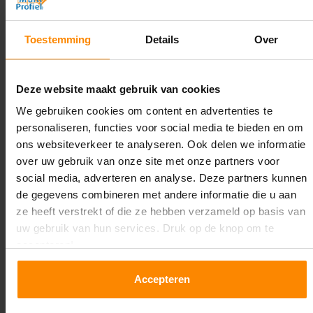
4.500 mm
Diepte:
Toestemming
Details
Over
1.100 mm
Lengte:
Deze website maakt gebruik van cookies
29.100 mm
We gebruiken cookies om content en advertenties te
personaliseren, functies voor social media te bieden en om
Liggerlengte:
ons websiteverkeer te analyseren. Ook delen we informatie
2.700 mm
over uw gebruik van onze site met onze partners voor
social media, adverteren en analyse. Deze partners kunnen
Aantal niveaus:
de gegevens combineren met andere informatie die u aan
3
ze heeft verstrekt of die ze hebben verzameld op basis van
uw gebruik van hun services. Druk op de knop om te
Kleur staanders:
accepteren!
Galva
Accepteren
Draagkracht per liggerniveau:
3.000 kg (1.000 kg per pallet)