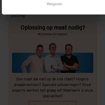
Weigeren
Maximale jukbelasting:
12513 kg
Oplossing op maat nodig?
Wij kunnen je helpen!
Een maat die niet op de site staat? Hogere
draagkrachten? Speciale uitvoeringen? Onze
experts werken het graag uit! Maatwerk is onze
specialiteit!