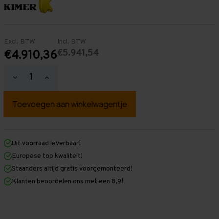
Excl. BTW
Incl. BTW
€5.941,54
€4.910,36
Hoeveelheid
Hoeveelheid
verlagen
verhogen
van
van
Palletstelling
Palletstelling
4.500
4.500
mm
mm
x
x
29.100
29.100
mm
mm
Uit voorraad leverbaar!
x
x
Europese top kwaliteit!
1.100
1.100
mm
mm
Staanders altijd gratis voorgemonteerd!
(HxLXD)
(HxLXD)
Klanten beoordelen ons met een 8,9!
Galva
Galva
-
-
3
3
Niveaus
Niveaus
-
-