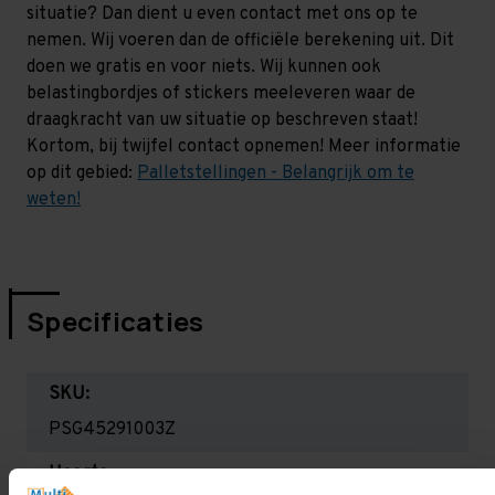
situatie? Dan dient u even contact met ons op te
nemen. Wij voeren dan de officiële berekening uit. Dit
doen we gratis en voor niets. Wij kunnen ook
belastingbordjes of stickers meeleveren waar de
draagkracht van uw situatie op beschreven staat!
Kortom, bij twijfel contact opnemen! Meer informatie
op dit gebied:
Palletstellingen - Belangrijk om te
weten!
Specificaties
SKU:
PSG45291003Z
Hoogte: