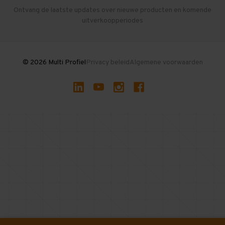
Herroepen en Annuleren
Gebruikte entresolvloeren
Ontvang de laatste updates over nieuwe producten en komende
uitverkoopperiodes
Stellingen kopen
© 2026 Multi Profiel
Privacy beleid
Algemene voorwaarden