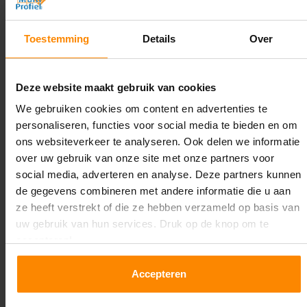
4.500 mm
Diepte:
Toestemming
Details
Over
1.100 mm
Lengte:
Deze website maakt gebruik van cookies
30.000 mm
We gebruiken cookies om content en advertenties te
personaliseren, functies voor social media te bieden en om
Liggerlengte:
ons websiteverkeer te analyseren. Ook delen we informatie
2.700 mm
over uw gebruik van onze site met onze partners voor
social media, adverteren en analyse. Deze partners kunnen
Aantal niveaus:
de gegevens combineren met andere informatie die u aan
5
ze heeft verstrekt of die ze hebben verzameld op basis van
uw gebruik van hun services. Druk op de knop om te
Kleur staanders:
accepteren!
Galva
Accepteren
Draagkracht per liggerniveau:
1.550 kg (516 kg per pallet)