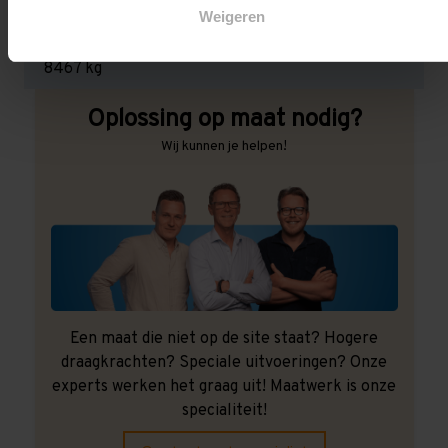
Weigeren
Maximale jukbelasting:
8467 kg
Oplossing op maat nodig?
Wij kunnen je helpen!
Een maat die niet op de site staat? Hogere
draagkrachten? Speciale uitvoeringen? Onze
experts werken het graag uit! Maatwerk is onze
specialiteit!