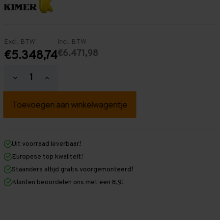
Excl. BTW
Incl. BTW
€6.471,98
€5.348,74
Hoeveelheid
Hoeveelheid
verlagen
verhogen
van
van
Palletstelling
Palletstelling
4.500
4.500
mm
mm
x
x
30.000
30.000
mm
mm
Uit voorraad leverbaar!
x
x
Europese top kwaliteit!
1.100
1.100
mm
mm
Staanders altijd gratis voorgemonteerd!
(HxLXD)
(HxLXD)
Klanten beoordelen ons met een 8,9!
Galva
Galva
-
-
5
5
Niveaus
Niveaus
-
-