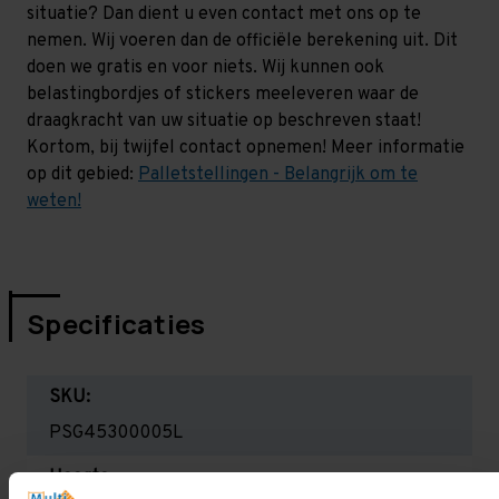
situatie? Dan dient u even contact met ons op te
nemen. Wij voeren dan de officiële berekening uit. Dit
doen we gratis en voor niets. Wij kunnen ook
belastingbordjes of stickers meeleveren waar de
draagkracht van uw situatie op beschreven staat!
Kortom, bij twijfel contact opnemen! Meer informatie
op dit gebied:
Palletstellingen - Belangrijk om te
weten!
Specificaties
SKU:
PSG45300005L
Hoogte: