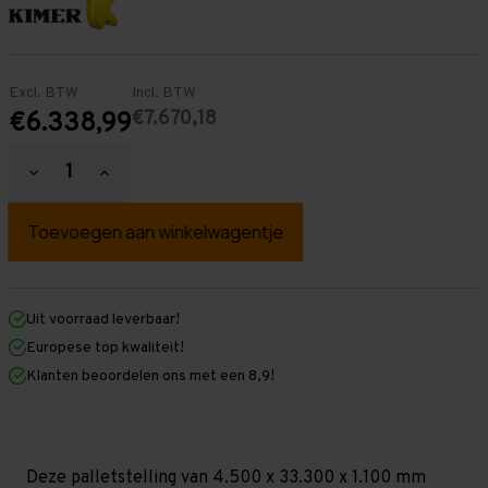
Excl. BTW
Incl. BTW
€7.670,18
€6.338,99
Hoeveelheid
Hoeveelheid
verlagen
verhogen
van
van
Palletstelling
Palletstelling
4.500
4.500
mm
mm
x
x
33.300
33.300
mm
mm
Uit voorraad leverbaar!
x
x
Europese top kwaliteit!
1.100
1.100
mm
mm
Klanten beoordelen ons met een 8,9!
(HxLxD)
(HxLxD)
-
-
4
4
Niveaus
Niveaus
-
-
Standaard
Standaard
Deze palletstelling van 4.500 x 33.300 x 1.100 mm