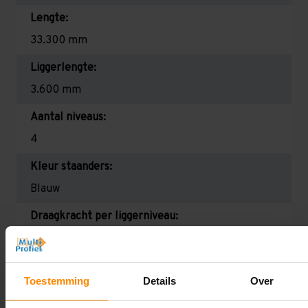
Lengte:
33.300 mm
Liggerlengte:
3.600 mm
Aantal niveaus:
4
Kleur staanders:
Blauw
Draagkracht per liggerniveau:
2.300 kg (575 kg per pallet)
Maximale jukbelasting:
Toestemming
Details
Over
12340 kg