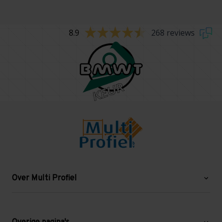
8.9
268 reviews
Over Multi Profiel
Over ons
Blog