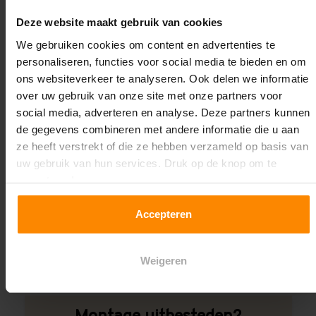
Oplossing op maat nodig?
Deze website maakt gebruik van cookies
Wij kunnen je helpen!
We gebruiken cookies om content en advertenties te
personaliseren, functies voor social media te bieden en om
ons websiteverkeer te analyseren. Ook delen we informatie
over uw gebruik van onze site met onze partners voor
social media, adverteren en analyse. Deze partners kunnen
de gegevens combineren met andere informatie die u aan
ze heeft verstrekt of die ze hebben verzameld op basis van
uw gebruik van hun services. Druk op de knop om te
Een maat die niet op de site staat? Hogere
accepteren!
draagkrachten? Speciale uitvoeringen? Onze
experts werken het graag uit! Maatwerk is onze
Accepteren
specialiteit!
Contact met specialist
Weigeren