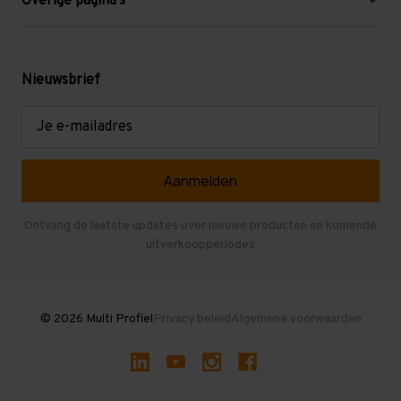
Overige pagina's
Werken bij Multi Profiel
Gebruikte stellingen
Levering en afhalen
Mezzanine
Nieuwsbrief
Retouren en garantie
Verdiepingsvloeren
E-
mailadres
Referenties
Selfstorage
Veelgestelde vragen
Entresolvloer
Herroepen en Annuleren
Gebruikte entresolvloeren
Ontvang de laatste updates over nieuwe producten en komende
uitverkoopperiodes
Stellingen kopen
© 2026 Multi Profiel
Privacy beleid
Algemene voorwaarden