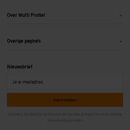
Over Multi Profiel
Over ons
Blog
Overige pagina's
Werken bij Multi Profiel
Gebruikte stellingen
Levering en afhalen
Mezzanine
Nieuwsbrief
Retouren en garantie
Verdiepingsvloeren
E-
mailadres
Referenties
Selfstorage
Veelgestelde vragen
Entresolvloer
Herroepen en Annuleren
Gebruikte entresolvloeren
Ontvang de laatste updates over nieuwe producten en komende
uitverkoopperiodes
Stellingen kopen