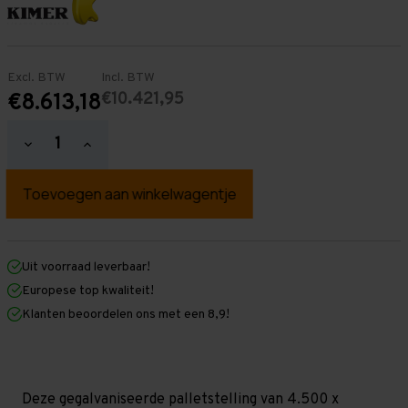
Excl. BTW
Incl. BTW
€10.421,95
€8.613,18
Hoeveelheid
Hoeveelheid
verlagen
verhogen
van
van
Palletstelling
Palletstelling
4.500
4.500
mm
mm
x
x
33.300
33.300
mm
mm
Uit voorraad leverbaar!
x
x
Europese top kwaliteit!
1.100
1.100
mm
mm
Klanten beoordelen ons met een 8,9!
(HxLXD)
(HxLXD)
Galva
Galva
-
-
5
5
Niveaus
Niveaus
-
-
Deze gegalvaniseerde palletstelling van 4.500 x