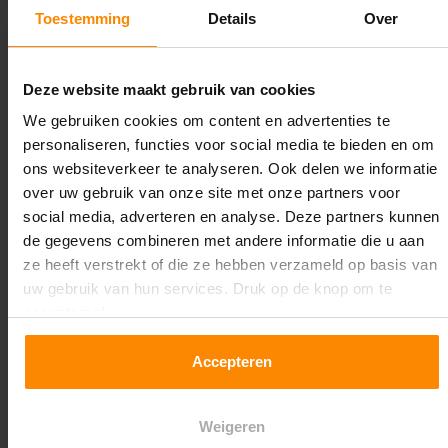
1.100 mm
Toestemming
Details
Over
Lengte:
33.300 mm
Deze website maakt gebruik van cookies
We gebruiken cookies om content en advertenties te
Liggerlengte:
personaliseren, functies voor social media te bieden en om
3.600 mm
ons websiteverkeer te analyseren. Ook delen we informatie
over uw gebruik van onze site met onze partners voor
Aantal niveaus:
social media, adverteren en analyse. Deze partners kunnen
5
de gegevens combineren met andere informatie die u aan
ze heeft verstrekt of die ze hebben verzameld op basis van
Kleur staanders:
uw gebruik van hun services. Druk op de knop om te
Galva
accepteren!
Draagkracht per liggerniveau:
Accepteren
3.500 kg (875 kg per pallet)
Maximale jukbelasting:
Weigeren
12.824 kg