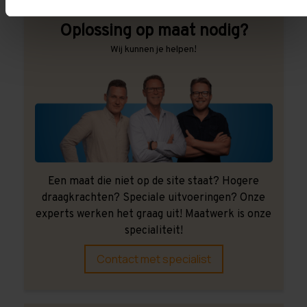
Oplossing op maat nodig?
Wij kunnen je helpen!
Een maat die niet op de site staat? Hogere
draagkrachten? Speciale uitvoeringen? Onze
experts werken het graag uit! Maatwerk is onze
specialiteit!
Contact met specialist