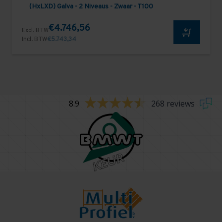
(HxLXD) Galva - 2 Niveaus - Zwaar - T100
€4.746,56
Excl. BTW
Incl. BTW
€5.743,34
8.9
268 reviews