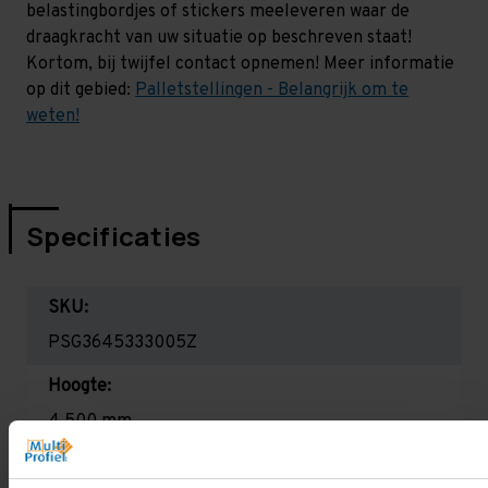
belastingbordjes of stickers meeleveren waar de
draagkracht van uw situatie op beschreven staat!
Kortom, bij twijfel contact opnemen! Meer informatie
op dit gebied:
Palletstellingen - Belangrijk om te
weten!
Specificaties
SKU:
PSG3645333005Z
Hoogte:
4.500 mm
Diepte: