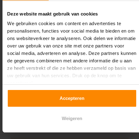
Oplossing op maat nodig?
Deze website maakt gebruik van cookies
Wij kunnen je helpen!
We gebruiken cookies om content en advertenties te
personaliseren, functies voor social media te bieden en om
ons websiteverkeer te analyseren. Ook delen we informatie
over uw gebruik van onze site met onze partners voor
social media, adverteren en analyse. Deze partners kunnen
de gegevens combineren met andere informatie die u aan
ze heeft verstrekt of die ze hebben verzameld op basis van
uw gebruik van hun services. Druk op de knop om te
Een maat die niet op de site staat? Hogere
accepteren!
draagkrachten? Speciale uitvoeringen? Onze
experts werken het graag uit! Maatwerk is onze
Accepteren
specialiteit!
Contact met specialist
Weigeren