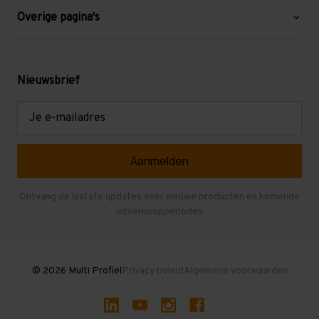
Blog
Overige pagina's
Werken bij Multi Profiel
Gebruikte stellingen
Levering en afhalen
Mezzanine
Nieuwsbrief
Retouren en garantie
Verdiepingsvloeren
E-
mailadres
Referenties
Selfstorage
Veelgestelde vragen
Entresolvloer
Herroepen en Annuleren
Gebruikte entresolvloeren
Ontvang de laatste updates over nieuwe producten en komende
uitverkoopperiodes
Stellingen kopen
© 2026 Multi Profiel
Privacy beleid
Algemene voorwaarden