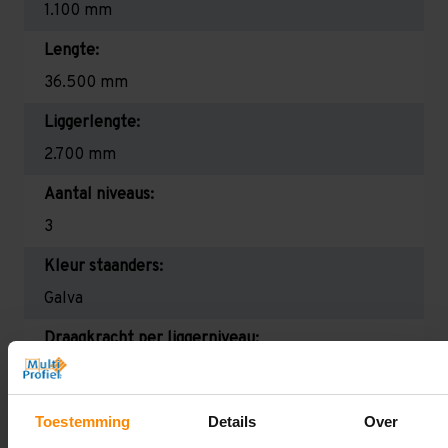
1.100 mm
Lengte:
36.500 mm
Liggerlengte:
2.700 mm
Aantal niveaus:
3
Kleur staanders:
Galva
Draagkracht per liggerniveau:
2.350 kg (780 kg per pallet)
Maximale jukbelasting:
Toestemming
Details
Over
8477 kg