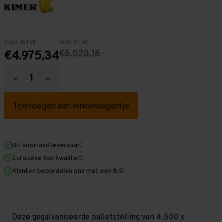
Excl. BTW
Incl. BTW
€6.020,16
€4.975,34
Hoeveelheid
Hoeveelheid
verlagen
verhogen
van
van
Palletstelling
Palletstelling
4.500
4.500
mm
mm
x
x
36.500
36.500
mm
mm
Uit voorraad leverbaar!
x
x
Europese top kwaliteit!
1.100
1.100
mm
mm
Klanten beoordelen ons met een 8,9!
(HxLXD)
(HxLXD)
Galva
Galva
-
-
3
3
Niveaus
Niveaus
-
-
Deze gegalvaniseerde palletstelling van 4.500 x