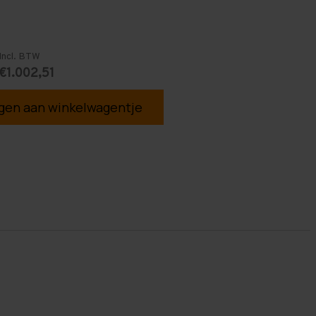
Incl. BTW
€1.002,51
en aan winkelwagentje