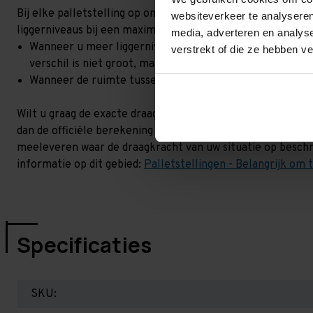
Bij elke palletstelling op onze site, staat een draagkracht 
websiteverkeer te analyseren
liggerniveaus bij een maximale hoogteverschil. Goed om t
media, adverteren en analys
Wanneer u meer liggerniveaus toevoegt, kan het zijn dat 
verstrekt of die ze hebben v
verschil is niet groot, maar wel het beste om dit te lat
Wanneer de ruimte tussen de liggerniveaus kleiner is dan
Wilt u graag de exacte draagkracht weten in uw situatie? 
dan de officiële berekening uit. Dit doen we gratis en voor
meeleveren waar de draagkracht van uw situatie op beschr
informatie op dit gebied:
Palletstellingen - Belangrijk om 
Specificaties
SKU: