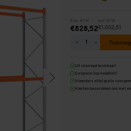
Excl. BTW
Incl. BTW
€1.002,51
€828,52
Hoeveelheid
Hoeveelheid
verlagen
verhogen
van
van
Palletstelling
Palletstelling
4.500
4.500
Uit voorraad leverbaar!
mm
mm
x
x
Europese top kwaliteit!
4.800
4.800
Staanders altijd gratis voorge
mm
mm
x
x
Klanten beoordelen ons met ee
1.100
1.100
mm
mm
(HxLXD)
(HxLXD)
Galva
Galva
-
-
2
2
Niveaus
Niveaus
-
-
Middel
Middel