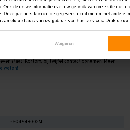
vermeld. Dit is de draagkracht berekend a.h.v. 2
. Ook delen we informatie over uw gebruik van onze site met on
e weten:
e. Deze partners kunnen de gegevens combineren met andere inf
het draagvermogen per liggerniveau iets lager uit valt. Dit
erzameld op basis van uw gebruik van hun services. Druk op de
en berekenen!
 2,25 meter, valt de draagkracht juist iets hoger uit.
Weigeren
Dan dient u even contact met ons op te nemen. Wij voeren
 niets. Wij kunnen ook belastingbordjes of stickers
even staat! Kortom, bij twijfel contact opnemen! Meer
te weten!
PSG4548002M