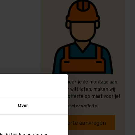
Ook wanneer je de montage aan
ons over wilt laten, maken wij
graag een offerte op maat voor je!
Over
Vrijblijvend, snel een offerte!
Offerte aanvragen
dia te bieden en om ons