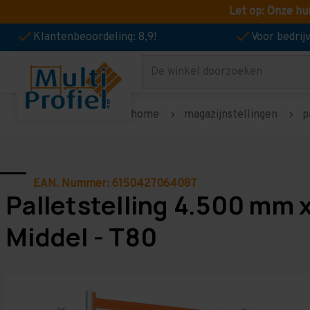
Let op: Onze hu
Klantenbeoordeling: 8,9!
Voor bedri
Zoeken
home
magazijnstellingen
p
EAN. Nummer: 6150427064087
Palletstelling 4.500 mm 
Middel - T80