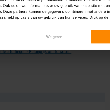
e weten:
. Ook delen we informatie over uw gebruik van onze site met on
het draagvermogen per liggerniveau iets lager uit valt. Dit
e. Deze partners kunnen de gegevens combineren met andere inf
en berekenen!
erzameld op basis van uw gebruik van hun services. Druk op de
 2,25 meter, valt de draagkracht juist iets hoger uit.
Dan dient u even contact met ons op te nemen. Wij voeren
Weigeren
niets bij aankoop van een rij palletstellingen. Wij kunnen
kracht van uw situatie op beschreven staat! Kortom, bij
alletstellingen - Belangrijk om te weten!