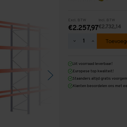
Excl. BTW
Incl. BTW
€2.732,14
€2.257,97
Hoeveelheid
Hoeveelheid
verlagen
verhogen
van
van
Palletstelling
Palletstelling
4.500
4.500
Uit voorraad leverbaar!
mm
mm
x
x
Europese top kwaliteit!
9.500
9.500
Staanders altijd gratis voorge
mm
mm
x
x
Klanten beoordelen ons met ee
1.100
1.100
mm
mm
(HxLxD)
(HxLxD)
-
-
4
4
Niveaus
Niveaus
-
-
Zwaar
Zwaar
-
-