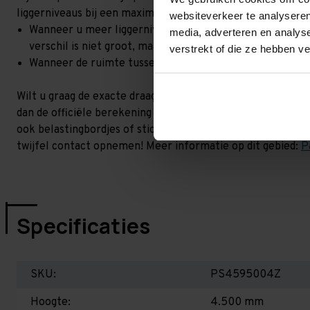
liggerniveaus bij een maximale hoogteverschil. Goed om t
websiteverkeer te analyseren
Wanneer u meer liggerniveaus toevoegt, kan het zijn dat 
media, adverteren en analys
verschil is niet groot, maar wel het beste om dit te lat
verstrekt of die ze hebben v
Wanneer de ruimte tussen de liggerniveaus kleiner is dan
Wilt u graag de exacte draagkracht weten in uw situatie? 
dan de officiële berekening uit. Dit doen we gratis en voor 
ook belastingbordjes of stickers meeleveren waar de draag
twijfel contact opnemen! Meer informatie op dit gebied:
P
Specificaties
SKU:
PS4595004Z
Hoogte:
4.500 mm