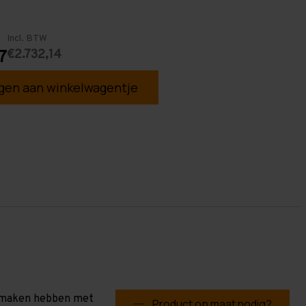
Incl. BTW
€2.732,14
7
en aan winkelwagentje
te maken hebben met
Product op maat nodig?