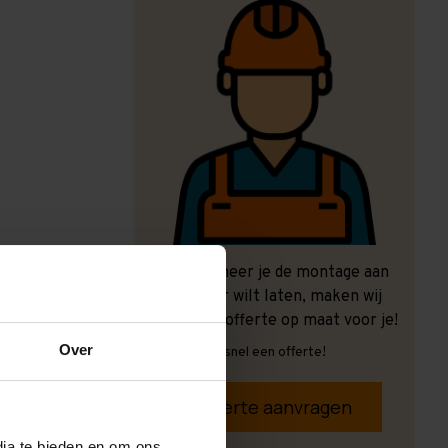
Ook wanneer je de montage aan
ons over wilt laten, maken wij
graag een offerte op maat voor je!
Over
Vrijblijvend, snel een offerte!
Offerte aanvragen
dia te bieden en om ons