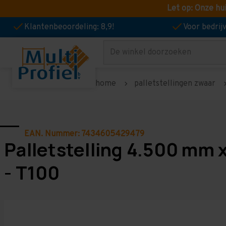
Let op: Onze hu
Klantenbeoordeling: 8,9!
Voor bedri
Zoeken
home
palletstellingen zwaar
EAN. Nummer: 7434605429479
Palletstelling 4.500 mm 
- T100