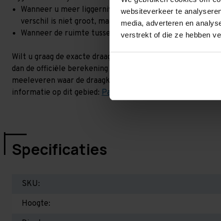
Wanneer u meer liggerniveaus toevoegt, kan het zijn dat 
websiteverkeer te analyseren
verschil is niet groot, maar wel het beste om dit te lat
media, adverteren en analys
Wanneer de ruimte tussen de liggerniveaus kleiner is dan
verstrekt of die ze hebben v
Wilt u graag de exacte draagkracht weten in uw situatie? 
dan de officiële berekening uit. Dit doen we gratis en voor
meeleveren waar de draagkracht van uw situatie op beschr
informatie op dit gebied:
Palletstellingen - Belangrijk om 
Specificaties
SKU:
Hoogte: