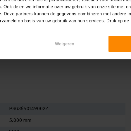
het draagvermogen per liggerniveau iets lager uit valt. Dit
. Ook delen we informatie over uw gebruik van onze site met on
en berekenen!
e. Deze partners kunnen de gegevens combineren met andere inf
 2,25 meter, valt de draagkracht juist iets hoger uit.
erzameld op basis van uw gebruik van hun services. Druk op de
Dan dient u even contact met ons op te nemen. Wij voeren
 niets. Wij kunnen ook belastingbordjes of stickers
Weigeren
even staat! Kortom, bij twijfel contact opnemen! Meer
te weten!
PSG3650149002Z
5.000 mm