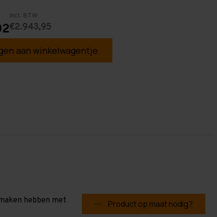
Incl. BTW
€2.943,95
02
en aan winkelwagentje
te maken hebben met
Product op maat nodig?