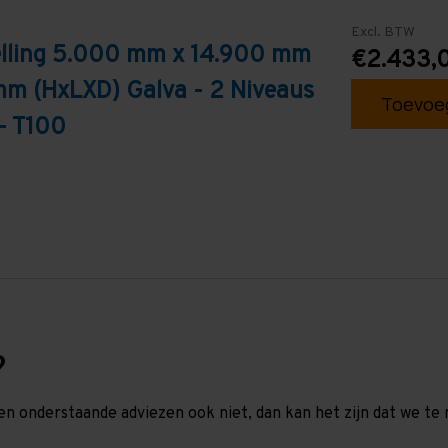
Excl. BTW
telling 5.000 mm x 14.900 mm
€2.433,
mm (HxLXD) Galva - 2 Niveaus
Toevoeg
- T100
?
en onderstaande adviezen ook niet, dan kan het zijn dat we 