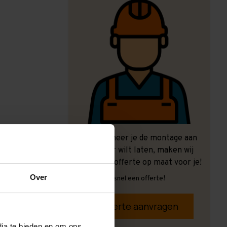
Ook wanneer je de montage aan
ons over wilt laten, maken wij
graag een offerte op maat voor je!
Over
Vrijblijvend, snel een offerte!
Offerte aanvragen
dia te bieden en om ons