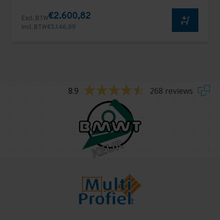
€2.600,82
Excl. BTW
Incl. BTW
€3.146,99
8.9
268 reviews