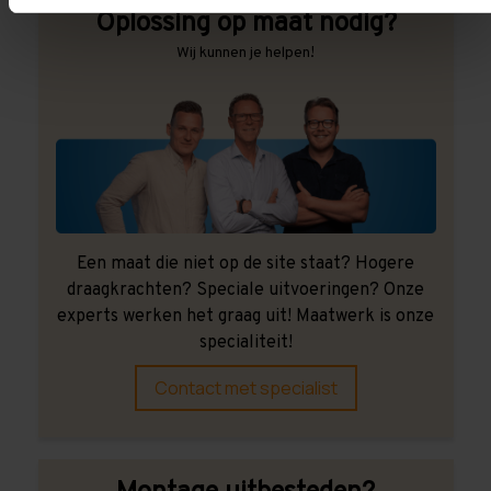
Oplossing op maat nodig?
Wij kunnen je helpen!
Een maat die niet op de site staat? Hogere
draagkrachten? Speciale uitvoeringen? Onze
experts werken het graag uit! Maatwerk is onze
specialiteit!
Contact met specialist