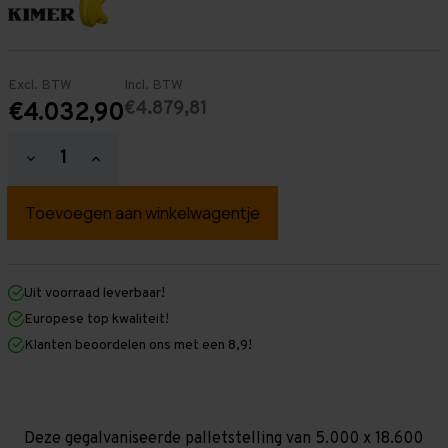
Excl. BTW
Incl. BTW
€4.879,81
€4.032,90
Hoeveelheid
Hoeveelheid
verlagen
verhogen
van
van
Palletstelling
Palletstelling
5.000
5.000
mm
mm
x
x
18.600
18.600
mm
mm
Uit voorraad leverbaar!
x
x
Europese top kwaliteit!
1.100
1.100
mm
mm
Klanten beoordelen ons met een 8,9!
(HxLXD)
(HxLXD)
Galva
Galva
-
-
4
4
Niveaus
Niveaus
-
-
Deze gegalvaniseerde palletstelling van 5.000 x 18.600