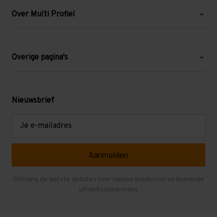
Over Multi Profiel
Over ons
Blog
Overige pagina's
Werken bij Multi Profiel
Gebruikte stellingen
Levering en afhalen
Mezzanine
Nieuwsbrief
Retouren en garantie
Verdiepingsvloeren
E-
mailadres
Referenties
Selfstorage
Veelgestelde vragen
Entresolvloer
Herroepen en Annuleren
Gebruikte entresolvloeren
Ontvang de laatste updates over nieuwe producten en komende
uitverkoopperiodes
Stellingen kopen