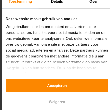
Toestemming
Details
Over
Lengte:
18.600 mm
Deze website maakt gebruik van cookies
Liggerlengte:
We gebruiken cookies om content en advertenties te
3.600 mm
personaliseren, functies voor social media te bieden en om
ons websiteverkeer te analyseren. Ook delen we informatie
Aantal niveaus:
over uw gebruik van onze site met onze partners voor
4
social media, adverteren en analyse. Deze partners kunnen
de gegevens combineren met andere informatie die u aan
Kleur staanders:
ze heeft verstrekt of die ze hebben verzameld op basis van
Galva
uw gebruik van hun services. Druk op de knop om te
accepteren!
Draagkracht per liggerniveau:
3.500 kg (875 kg per pallet)
Accepteren
Maximale jukbelasting:
Weigeren
7.992 kg