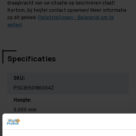
draagkracht van uw situatie op beschreven staat!
Kortom, bij twijfel contact opnemen! Meer informatie
op dit gebied:
Palletstellingen - Belangrijk om te
weten!
Specificaties
SKU:
PSG3650186004Z
Hoogte:
5.000 mm
Diepte:
1.100 mm