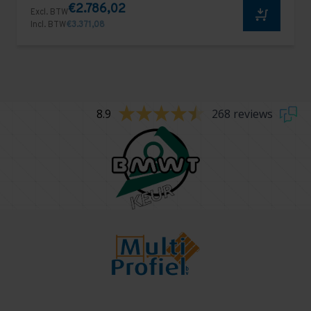
€2.786,02
Excl. BTW
Incl. BTW
€3.371,08
8.9
268 reviews