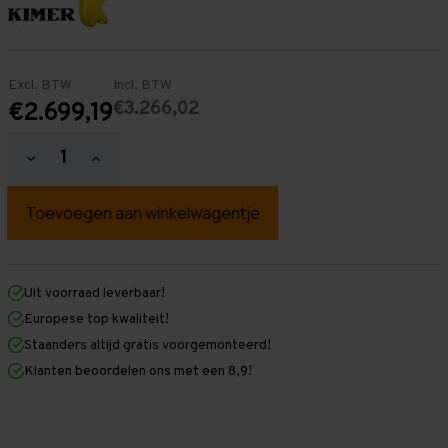
Excl. BTW
Incl. BTW
€3.266,02
€2.699,19
Hoeveelheid
Hoeveelheid
verlagen
verhogen
van
van
Palletstelling
Palletstelling
5.000
5.000
mm
mm
x
x
20.700
20.700
mm
mm
Uit voorraad leverbaar!
x
x
Europese top kwaliteit!
1.100
1.100
mm
mm
Staanders altijd gratis voorgemonteerd!
(HxLXD)
(HxLXD)
Klanten beoordelen ons met een 8,9!
Galva
Galva
-
-
2
2
Niveaus
Niveaus
-
-