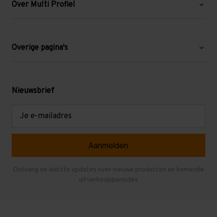
Over Multi Profiel
Over ons
Blog
Overige pagina's
Werken bij Multi Profiel
Gebruikte stellingen
Levering en afhalen
Mezzanine
Nieuwsbrief
Retouren en garantie
Verdiepingsvloeren
E-
mailadres
Referenties
Selfstorage
Veelgestelde vragen
Entresolvloer
Herroepen en Annuleren
Gebruikte entresolvloeren
Ontvang de laatste updates over nieuwe producten en komende
uitverkoopperiodes
Stellingen kopen