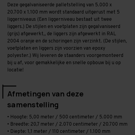
Middel
Middel
Deze gegalvaniseerde palletstelling van 5.000 x
-
-
T80
T80
20.700 x 1.100 mm wordt standaard uitgerust met 5
liggerniveaus (Een liggerniveau bestaat uit twee
liggers.) De stijlen en voetplaten zijn gegalvaniseerd
(grijs) afgewerkt,, de liggers zijn afgewerkt in RAL
2004 oranje en de schoringen zijn verzinkt. (De stijlen,
voetplaten en liggers zijn voorzien van epoxy
polyester.) Wij leveren de staanders voorgemonteerd
bij u af, voor gemakkelijke en snelle opbouw bij u op
locatie!
Afmetingen van deze
samenstelling
• Hoogte: 5,00 meter / 500 centimeter / 5.000 mm
• Breedte: 20,7 meter / 2.070 centimeter / 20.700 mm
• Diepte: 1,1 meter / 110 centimeter / 1.100 mm