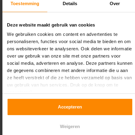
Toestemming
Details
Over
Maximale jukbelasting:
6555 kg
Deze website maakt gebruik van cookies
Oplossing op maat nodig?
We gebruiken cookies om content en advertenties te
personaliseren, functies voor social media te bieden en om
Wij kunnen je helpen!
ons websiteverkeer te analyseren. Ook delen we informatie
over uw gebruik van onze site met onze partners voor
social media, adverteren en analyse. Deze partners kunnen
de gegevens combineren met andere informatie die u aan
ze heeft verstrekt of die ze hebben verzameld op basis van
uw gebruik van hun services. Druk op de knop om te
accepteren!
Een maat die niet op de site staat? Hogere
Accepteren
draagkrachten? Speciale uitvoeringen? Onze
experts werken het graag uit! Maatwerk is onze
specialiteit!
Weigeren