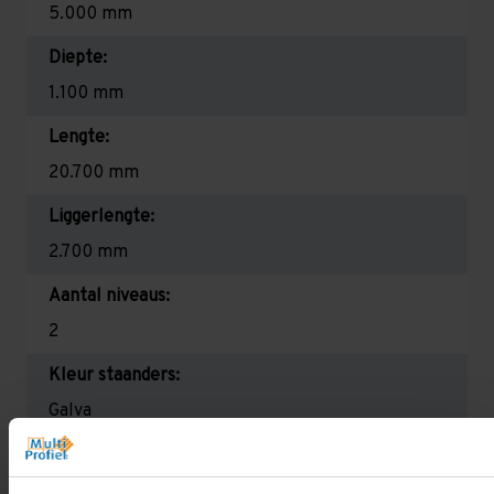
5.000 mm
Diepte:
1.100 mm
Lengte:
20.700 mm
Liggerlengte:
2.700 mm
Aantal niveaus:
2
Kleur staanders:
Galva
Draagkracht per liggerniveau:
2.350 kg (780 kg per pallet)