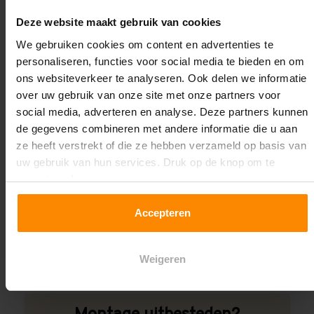
Oplossing op maat nodig?
Deze website maakt gebruik van cookies
Wij kunnen je helpen!
We gebruiken cookies om content en advertenties te
personaliseren, functies voor social media te bieden en om
ons websiteverkeer te analyseren. Ook delen we informatie
over uw gebruik van onze site met onze partners voor
social media, adverteren en analyse. Deze partners kunnen
de gegevens combineren met andere informatie die u aan
ze heeft verstrekt of die ze hebben verzameld op basis van
uw gebruik van hun services. Druk op de knop om te
Een maat die niet op de site staat? Hogere
accepteren!
draagkrachten? Speciale uitvoeringen? Onze
experts werken het graag uit! Maatwerk is onze
Accepteren
specialiteit!
Contact met specialist
Weigeren