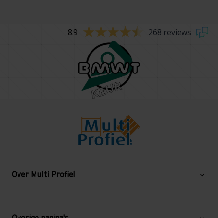
8.9
268 reviews
Over Multi Profiel
Over ons
Blog