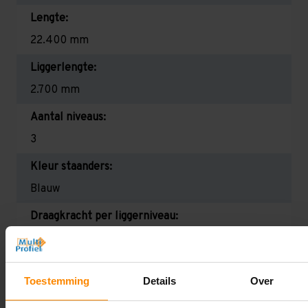
Lengte:
22.400 mm
Liggerlengte:
2.700 mm
Aantal niveaus:
3
Kleur staanders:
Blauw
Draagkracht per liggerniveau:
2.350 kg (780 kg per pallet)
Maximale jukbelasting:
Toestemming
Details
Over
8215 kg