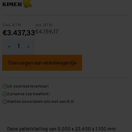
Excl. BTW
Incl. BTW
€4.159,17
€3.437,33
Hoeveelheid
Hoeveelheid
verlagen
verhogen
van
van
Palletstelling
Palletstelling
5.000
5.000
mm
mm
x
x
22.400
22.400
mm
mm
Uit voorraad leverbaar!
x
x
Europese top kwaliteit!
1.100
1.100
mm
mm
Klanten beoordelen ons met een 8,9!
(HxLxD)
(HxLxD)
-
-
3
3
Niveaus
Niveaus
-
-
Middel
Middel
Deze palletstelling van 5.000 x 22.400 x 1.100 mm