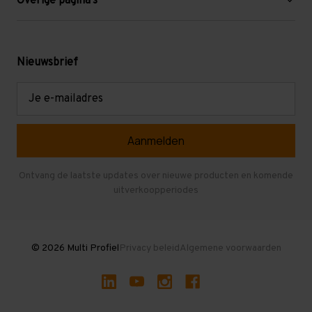
Overige pagina's
Werken bij Multi Profiel
Gebruikte stellingen
Levering en afhalen
Mezzanine
Nieuwsbrief
Retouren en garantie
Verdiepingsvloeren
E-
mailadres
Referenties
Selfstorage
Veelgestelde vragen
Entresolvloer
Herroepen en Annuleren
Gebruikte entresolvloeren
Ontvang de laatste updates over nieuwe producten en komende
uitverkoopperiodes
Stellingen kopen
© 2026 Multi Profiel
Privacy beleid
Algemene voorwaarden