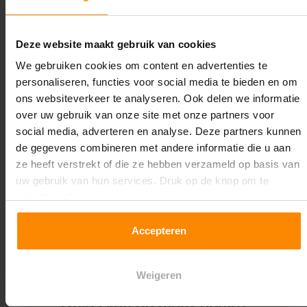
Lengte:
26.000 mm
Deze website maakt gebruik van cookies
Liggerlengte:
We gebruiken cookies om content en advertenties te
3.600 mm
personaliseren, functies voor social media te bieden en om
ons websiteverkeer te analyseren. Ook delen we informatie
Aantal niveaus:
over uw gebruik van onze site met onze partners voor
4
social media, adverteren en analyse. Deze partners kunnen
de gegevens combineren met andere informatie die u aan
Kleur staanders:
ze heeft verstrekt of die ze hebben verzameld op basis van
Blauw
uw gebruik van hun services. Druk op de knop om te
accepteren!
Draagkracht per liggerniveau:
3.500 kg (875 kg per pallet)
Accepteren
Maximale jukbelasting:
13184 kg
Weigeren
Oplossing op maat nodig?