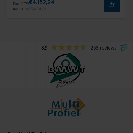
€4.152,24
Excl. BTW
Incl. BTW
€5.024,21
8.9
268 reviews