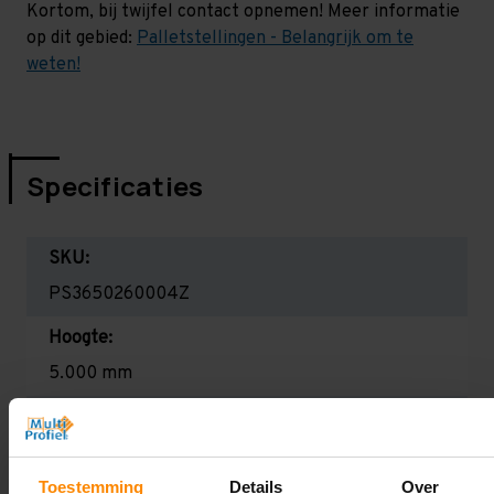
Kortom, bij twijfel contact opnemen! Meer informatie
op dit gebied:
Palletstellingen - Belangrijk om te
weten!
Specificaties
SKU:
PS3650260004Z
Hoogte:
5.000 mm
Diepte:
1.100 mm
Toestemming
Details
Over