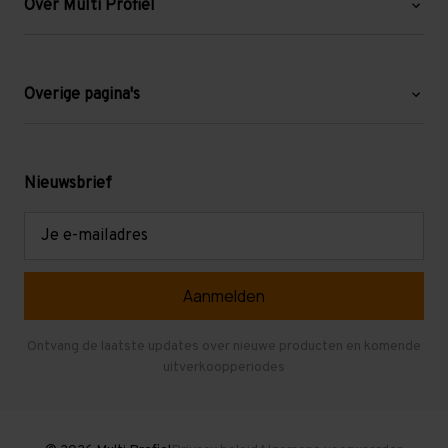
Over Multi Profiel
Over ons
Blog
Overige pagina's
Werken bij Multi Profiel
Gebruikte stellingen
Levering en afhalen
Mezzanine
Nieuwsbrief
Retouren en garantie
Verdiepingsvloeren
E-
mailadres
Referenties
Selfstorage
Veelgestelde vragen
Entresolvloer
Herroepen en Annuleren
Gebruikte entresolvloeren
Ontvang de laatste updates over nieuwe producten en komende
uitverkoopperiodes
Stellingen kopen