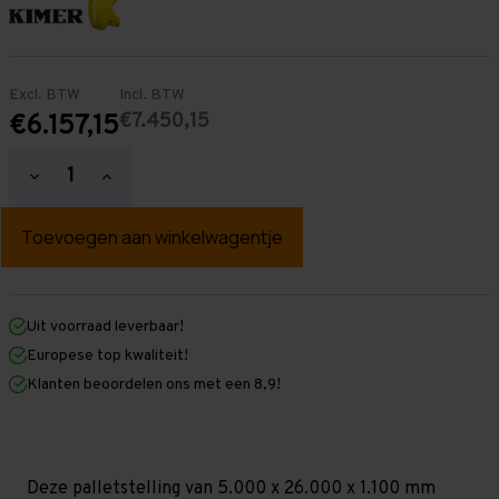
Excl. BTW
Incl. BTW
€7.450,15
€6.157,15
Hoeveelheid
Hoeveelheid
verlagen
verhogen
van
van
Palletstelling
Palletstelling
5.000
5.000
mm
mm
x
x
26.000
26.000
mm
mm
Uit voorraad leverbaar!
x
x
Europese top kwaliteit!
1.100
1.100
mm
mm
Klanten beoordelen ons met een 8,9!
(HxLxD)
(HxLxD)
-
-
4
4
Niveaus
Niveaus
-
-
Zwaar
Zwaar
Deze palletstelling van 5.000 x 26.000 x 1.100 mm