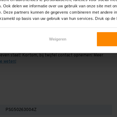
vermeld. Dit is de draagkracht berekend a.h.v. 2
. Ook delen we informatie over uw gebruik van onze site met on
e weten:
e. Deze partners kunnen de gegevens combineren met andere inf
het draagvermogen per liggerniveau iets lager uit valt. Dit
erzameld op basis van uw gebruik van hun services. Druk op de
en berekenen!
 2,25 meter, valt de draagkracht juist iets hoger uit.
Weigeren
Dan dient u even contact met ons op te nemen. Wij voeren
 niets. Wij kunnen ook belastingbordjes of stickers
even staat! Kortom, bij twijfel contact opnemen! Meer
te weten!
PSG50263004Z