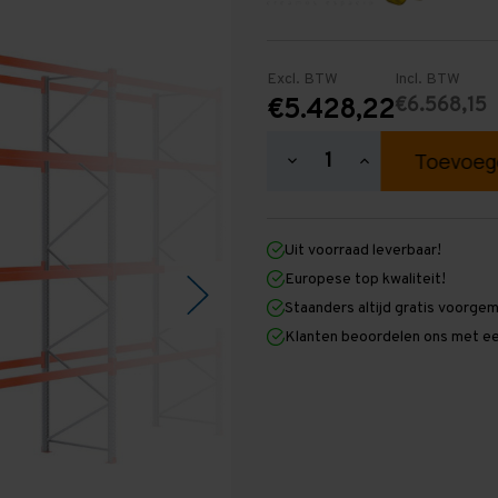
Excl. BTW
Incl. BTW
€6.568,15
€5.428,22
Hoeveelheid
Hoeveelheid
verlagen
verhogen
van
van
Palletstelling
Palletstelling
5.000
5.000
Uit voorraad leverbaar!
mm
mm
x
x
Europese top kwaliteit!
26.300
26.300
Staanders altijd gratis voorge
mm
mm
x
x
Klanten beoordelen ons met ee
1.100
1.100
mm
mm
(HxLXD)
(HxLXD)
Galva
Galva
-
-
4
4
Niveaus
Niveaus
-
-
Zwaar
Zwaar