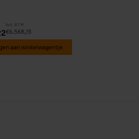
Incl. BTW
€6.568,15
22
en aan winkelwagentje