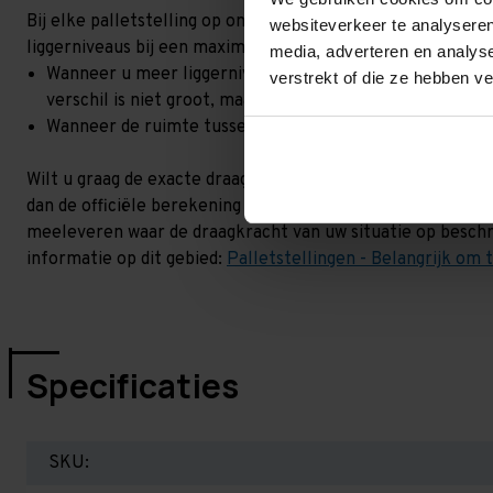
Bij elke palletstelling op onze site, staat een draagkracht 
websiteverkeer te analyseren
liggerniveaus bij een maximale hoogteverschil. Goed om t
media, adverteren en analys
Wanneer u meer liggerniveaus toevoegt, kan het zijn dat 
verstrekt of die ze hebben v
verschil is niet groot, maar wel het beste om dit te lat
Wanneer de ruimte tussen de liggerniveaus kleiner is dan
Wilt u graag de exacte draagkracht weten in uw situatie? 
dan de officiële berekening uit. Dit doen we gratis en voor
meeleveren waar de draagkracht van uw situatie op beschr
informatie op dit gebied:
Palletstellingen - Belangrijk om 
Specificaties
SKU: