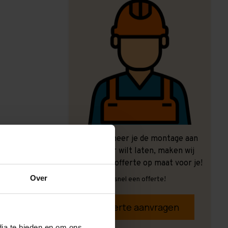
Ook wanneer je de montage aan
ons over wilt laten, maken wij
graag een offerte op maat voor je!
Over
Vrijblijvend, snel een offerte!
Offerte aanvragen
dia te bieden en om ons