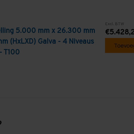
Excl. BTW
telling 5.000 mm x 26.300 mm
€5.428,
mm (HxLXD) Galva - 4 Niveaus
Toevoeg
- T100
?