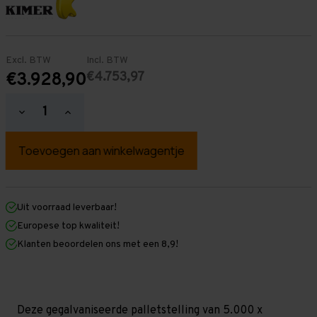
Excl. BTW
Incl. BTW
€4.753,97
€3.928,90
Hoeveelheid
Hoeveelheid
verlagen
verhogen
van
van
Palletstelling
Palletstelling
5.000
5.000
mm
mm
x
x
29.600
29.600
mm
mm
Uit voorraad leverbaar!
x
x
Europese top kwaliteit!
1.100
1.100
mm
mm
Klanten beoordelen ons met een 8,9!
(HxLXD)
(HxLXD)
Galva
Galva
-
-
2
2
Niveaus
Niveaus
-
-
Deze gegalvaniseerde palletstelling van 5.000 x