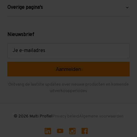
Blog
Overige pagina's
Werken bij Multi Profiel
Gebruikte stellingen
Levering en afhalen
Mezzanine
Nieuwsbrief
Retouren en garantie
Verdiepingsvloeren
E-
mailadres
Referenties
Selfstorage
Veelgestelde vragen
Entresolvloer
Herroepen en Annuleren
Gebruikte entresolvloeren
Ontvang de laatste updates over nieuwe producten en komende
uitverkoopperiodes
Stellingen kopen
© 2026 Multi Profiel
Privacy beleid
Algemene voorwaarden