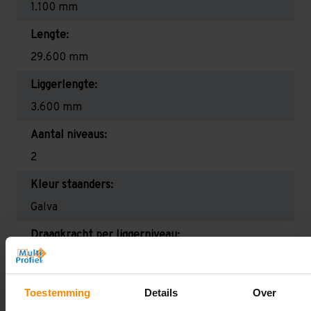
1.100 mm
Lengte:
29.600 mm
Liggerlengte:
3.600 mm
Aantal niveaus:
2
Kleur staanders:
Galva
Draagkracht per liggerniveau:
2.300 kg (575 kg per pallet)
Maximale jukbelasting:
Toestemming
Details
Over
12.021 kg