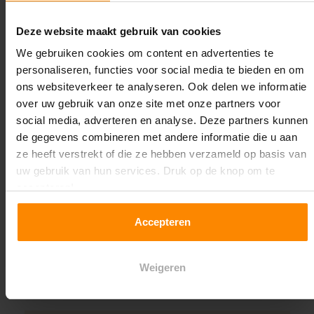
Oplossing op maat nodig?
Deze website maakt gebruik van cookies
Wij kunnen je helpen!
We gebruiken cookies om content en advertenties te
personaliseren, functies voor social media te bieden en om
ons websiteverkeer te analyseren. Ook delen we informatie
over uw gebruik van onze site met onze partners voor
social media, adverteren en analyse. Deze partners kunnen
de gegevens combineren met andere informatie die u aan
ze heeft verstrekt of die ze hebben verzameld op basis van
uw gebruik van hun services. Druk op de knop om te
Een maat die niet op de site staat? Hogere
accepteren!
draagkrachten? Speciale uitvoeringen? Onze
experts werken het graag uit! Maatwerk is onze
Accepteren
specialiteit!
Contact met specialist
Weigeren