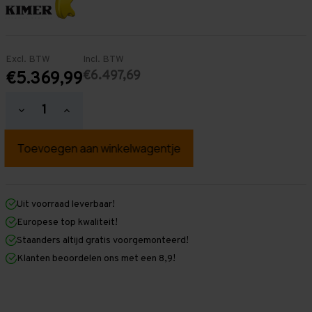
Excl. BTW
Incl. BTW
€6.497,69
€5.369,99
Hoeveelheid
Hoeveelheid
verlagen
verhogen
van
van
Palletstelling
Palletstelling
5.000
5.000
mm
mm
x
x
37.400
37.400
mm
mm
Uit voorraad leverbaar!
x
x
Europese top kwaliteit!
1.100
1.100
mm
mm
Staanders altijd gratis voorgemonteerd!
(HxLxD)
(HxLxD)
Klanten beoordelen ons met een 8,9!
-
-
3
3
Niveaus
Niveaus
-
-
Licht
Licht