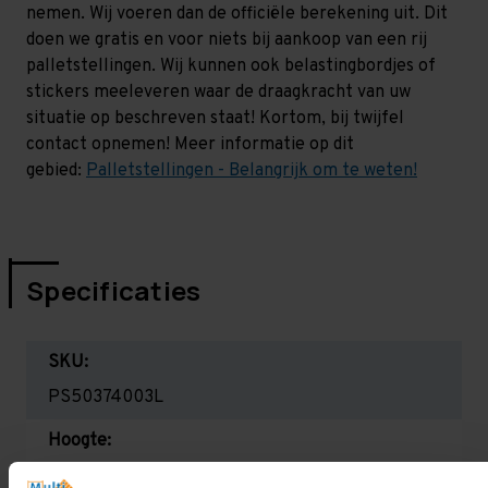
nemen. Wij voeren dan de officiële berekening uit. Dit
doen we gratis en voor niets bij aankoop van een rij
palletstellingen. Wij kunnen ook belastingbordjes of
stickers meeleveren waar de draagkracht van uw
situatie op beschreven staat! Kortom, bij twijfel
contact opnemen! Meer informatie op dit
gebied:
Palletstellingen - Belangrijk om te weten!
Specificaties
SKU:
PS50374003L
Hoogte:
5.000 mm