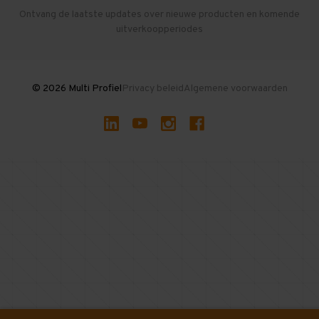
Herroepen en Annuleren
Gebruikte entresolvloeren
Ontvang de laatste updates over nieuwe producten en komende
uitverkoopperiodes
Stellingen kopen
© 2026 Multi Profiel
Privacy beleid
Algemene voorwaarden