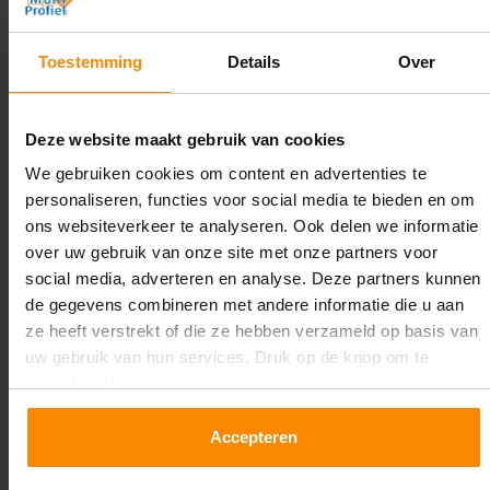
Diepte:
Toestemming
Details
Over
1.100 mm
Lengte:
Deze website maakt gebruik van cookies
37.400 mm
We gebruiken cookies om content en advertenties te
Liggerlengte:
personaliseren, functies voor social media te bieden en om
1.850 mm & 2.700 mm
ons websiteverkeer te analyseren. Ook delen we informatie
over uw gebruik van onze site met onze partners voor
Aantal niveaus:
social media, adverteren en analyse. Deze partners kunnen
3
de gegevens combineren met andere informatie die u aan
ze heeft verstrekt of die ze hebben verzameld op basis van
Kleur staanders:
uw gebruik van hun services. Druk op de knop om te
Blauw
accepteren!
Draagkracht per liggerniveau:
Accepteren
2.650 kg (1.325 kg per pallet) & 2.700 mm is
1.550 kg (516 kg per pallet)