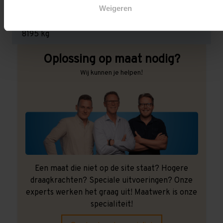
Weigeren
Maximale jukbelasting:
8195 kg
Oplossing op maat nodig?
Wij kunnen je helpen!
Een maat die niet op de site staat? Hogere
draagkrachten? Speciale uitvoeringen? Onze
experts werken het graag uit! Maatwerk is onze
specialiteit!