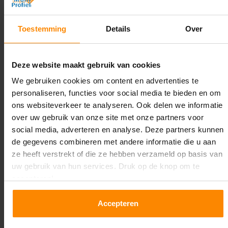
5.000 mm
Diepte:
Toestemming
Details
Over
1.100 mm
Lengte:
Deze website maakt gebruik van cookies
4.800 mm
We gebruiken cookies om content en advertenties te
personaliseren, functies voor social media te bieden en om
Liggerlengte:
ons websiteverkeer te analyseren. Ook delen we informatie
2.700 mm
over uw gebruik van onze site met onze partners voor
social media, adverteren en analyse. Deze partners kunnen
Aantal niveaus:
de gegevens combineren met andere informatie die u aan
4
ze heeft verstrekt of die ze hebben verzameld op basis van
uw gebruik van hun services. Druk op de knop om te
Kleur staanders:
accepteren!
Galva
Accepteren
Draagkracht per liggerniveau:
3.000 kg (1.000 kg per pallet)