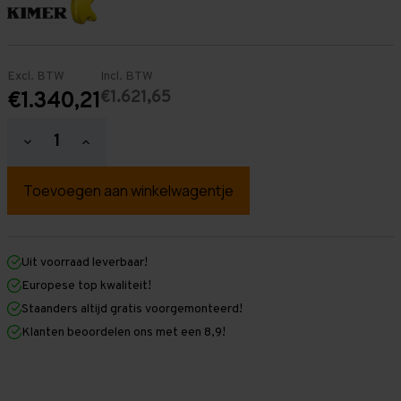
Excl. BTW
Incl. BTW
€1.621,65
€1.340,21
Hoeveelheid
Hoeveelheid
verlagen
verhogen
van
van
Palletstelling
Palletstelling
5.000
5.000
mm
mm
x
x
4.800
4.800
mm
mm
Uit voorraad leverbaar!
x
x
Europese top kwaliteit!
1.100
1.100
mm
mm
Staanders altijd gratis voorgemonteerd!
(HxLXD)
(HxLXD)
Klanten beoordelen ons met een 8,9!
Galva
Galva
-
-
4
4
Niveaus
Niveaus
-
-