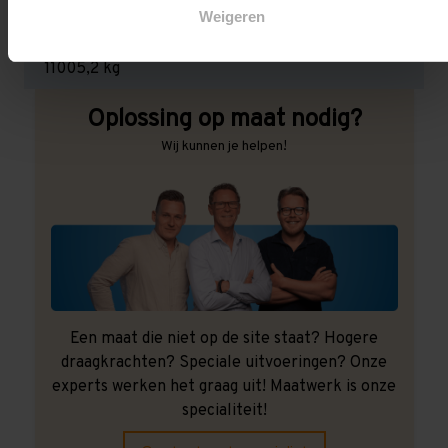
Weigeren
Maximale jukbelasting:
11005,2 kg
Oplossing op maat nodig?
Wij kunnen je helpen!
Een maat die niet op de site staat? Hogere
draagkrachten? Speciale uitvoeringen? Onze
experts werken het graag uit! Maatwerk is onze
specialiteit!