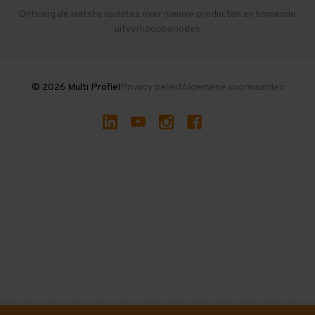
Herroepen en Annuleren
Gebruikte entresolvloeren
Ontvang de laatste updates over nieuwe producten en komende
uitverkoopperiodes
Stellingen kopen
© 2026 Multi Profiel
Privacy beleid
Algemene voorwaarden