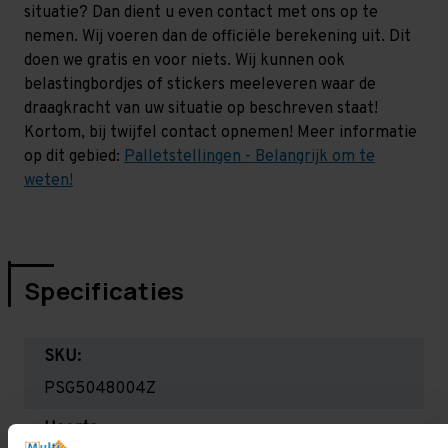
situatie? Dan dient u even contact met ons op te
nemen. Wij voeren dan de officiële berekening uit. Dit
doen we gratis en voor niets. Wij kunnen ook
belastingbordjes of stickers meeleveren waar de
draagkracht van uw situatie op beschreven staat!
Kortom, bij twijfel contact opnemen! Meer informatie
op dit gebied:
Palletstellingen - Belangrijk om te
weten!
Specificaties
SKU:
PSG5048004Z
Hoogte: