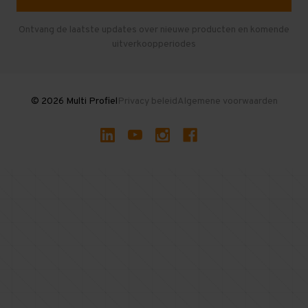
Entresolvloer
Herroepen en Annuleren
Gebruikte entresolvloeren
Ontvang de laatste updates over nieuwe producten en komende
uitverkoopperiodes
Stellingen kopen
© 2026 Multi Profiel
Privacy beleid
Algemene voorwaarden