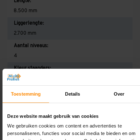
Lengte:
8.500 mm
Liggerlengte:
2.700 mm
Aantal niveaus:
4
Kleur staanders:
Blauw
Draagkracht per liggerniveau:
Toestemming
Details
Over
2.350 kg (780 kg per pallet)
Maximale jukbelasting:
Deze website maakt gebruik van cookies
11299 kg
We gebruiken cookies om content en advertenties te
personaliseren, functies voor social media te bieden en om
Oplossing op maat nodig?