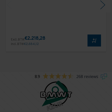
€2.218,28
Excl. BTW
Incl. BTW
€2.684,12
8.9
268 reviews