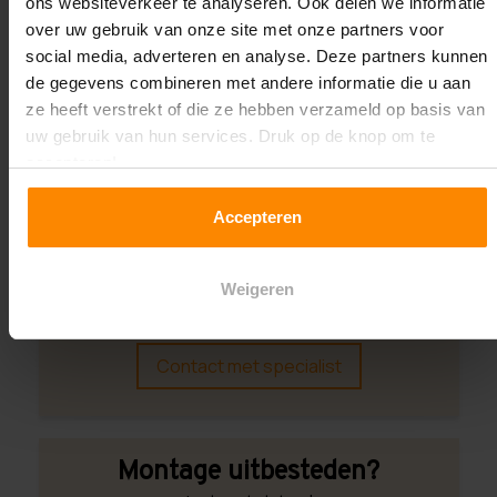
ons websiteverkeer te analyseren. Ook delen we informatie
Wij kunnen je helpen!
over uw gebruik van onze site met onze partners voor
social media, adverteren en analyse. Deze partners kunnen
de gegevens combineren met andere informatie die u aan
ze heeft verstrekt of die ze hebben verzameld op basis van
uw gebruik van hun services. Druk op de knop om te
accepteren!
Accepteren
Een maat die niet op de site staat? Hogere
draagkrachten? Speciale uitvoeringen? Onze
Weigeren
experts werken het graag uit! Maatwerk is onze
specialiteit!
Contact met specialist
Montage uitbesteden?