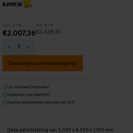
Excl. BTW
Incl. BTW
€2.428,91
€2.007,36
Hoeveelheid
Hoeveelheid
verlagen
verhogen
van
van
Palletstelling
Palletstelling
5.000
5.000
mm
mm
x
x
8.500
8.500
mm
mm
Uit voorraad leverbaar!
x
x
Europese top kwaliteit!
1.100
1.100
mm
mm
Klanten beoordelen ons met een 8,9!
(HxLxD)
(HxLxD)
-
-
4
4
Niveaus
Niveaus
-
-
Middel
Middel
Deze palletstelling van 5.000 x 8.500 x 1.100 mm