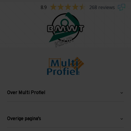
8.9
268 reviews
Over Multi Profiel
Over ons
Blog
Overige pagina's
Werken bij Multi Profiel