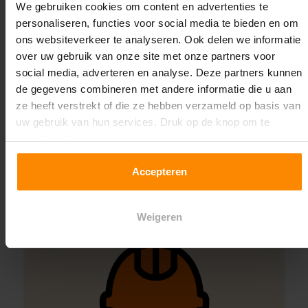
We gebruiken cookies om content en advertenties te
personaliseren, functies voor social media te bieden en om
ons websiteverkeer te analyseren. Ook delen we informatie
Een maat die niet op de site staat? Hogere
over uw gebruik van onze site met onze partners voor
draagkrachten? Speciale uitvoeringen? Onze
social media, adverteren en analyse. Deze partners kunnen
experts werken het graag uit! Maatwerk is onze
de gegevens combineren met andere informatie die u aan
specialiteit!
ze heeft verstrekt of die ze hebben verzameld op basis van
uw gebruik van hun services. Druk op de knop om te
Contact met specialist
accepteren!
Accepteren
Montage uitbesteden?
Weigeren
Laat ons het doen!