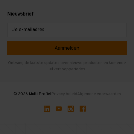
Gebruikte stellingen
Levering en afhalen
Mezzanine
Nieuwsbrief
Retouren en garantie
Verdiepingsvloeren
E-
mailadres
Referenties
Selfstorage
Veelgestelde vragen
Entresolvloer
Herroepen en Annuleren
Gebruikte entresolvloeren
Ontvang de laatste updates over nieuwe producten en komende
uitverkoopperiodes
Stellingen kopen
© 2026 Multi Profiel
Privacy beleid
Algemene voorwaarden