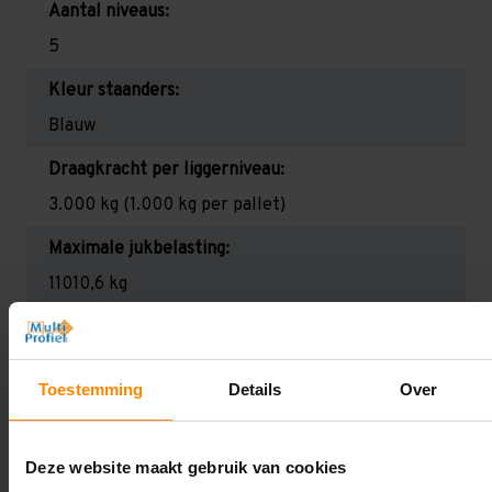
Aantal niveaus:
5
Kleur staanders:
Blauw
Draagkracht per liggerniveau:
3.000 kg (1.000 kg per pallet)
Maximale jukbelasting:
11010,6 kg
Oplossing op maat nodig?
Wij kunnen je helpen!
Toestemming
Details
Over
Deze website maakt gebruik van cookies