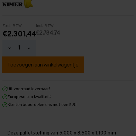
Excl. BTW
Incl. BTW
€2.784,74
€2.301,44
Hoeveelheid
Hoeveelheid
verlagen
verhogen
van
van
Palletstelling
Palletstelling
5.000
5.000
mm
mm
x
x
8.500
8.500
mm
mm
Uit voorraad leverbaar!
x
x
Europese top kwaliteit!
1.100
1.100
mm
mm
Klanten beoordelen ons met een 8,9!
(HxLxD)
(HxLxD)
-
-
5
5
Niveaus
Niveaus
-
-
Zwaar
Zwaar
Deze palletstelling van 5.000 x 8.500 x 1.100 mm