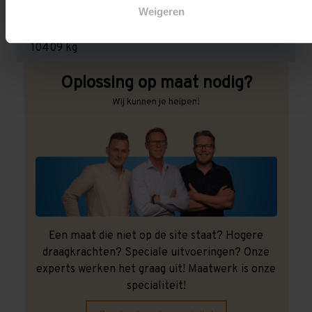
Weigeren
Maximale jukbelasting:
10409 kg
Oplossing op maat nodig?
Wij kunnen je helpen!
Een maat die niet op de site staat? Hogere
draagkrachten? Speciale uitvoeringen? Onze
experts werken het graag uit! Maatwerk is onze
specialiteit!