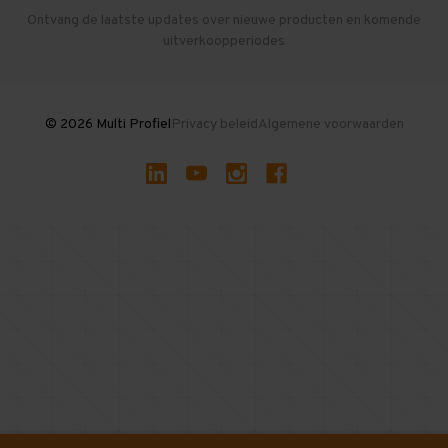
Herroepen en Annuleren
Gebruikte entresolvloeren
Ontvang de laatste updates over nieuwe producten en komende
uitverkoopperiodes
Stellingen kopen
© 2026 Multi Profiel
Privacy beleid
Algemene voorwaarden