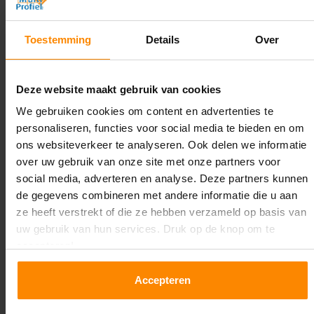
Diepte:
Toestemming
Details
Over
1.100 mm
Lengte:
Deze website maakt gebruik van cookies
15.100 mm
We gebruiken cookies om content en advertenties te
Liggerlengte:
personaliseren, functies voor social media te bieden en om
1.850 mm & 2.700 mm
ons websiteverkeer te analyseren. Ook delen we informatie
over uw gebruik van onze site met onze partners voor
Aantal niveaus:
social media, adverteren en analyse. Deze partners kunnen
2
de gegevens combineren met andere informatie die u aan
ze heeft verstrekt of die ze hebben verzameld op basis van
Kleur staanders:
uw gebruik van hun services. Druk op de knop om te
Blauw
accepteren!
Draagkracht per liggerniveau:
Accepteren
2.650 kg (1.325 kg per pallet) & 2.700 mm is
3.000 kg (1.000 kg per pallet)