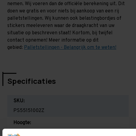
nemen. Wij voeren dan de officiële berekening uit. Dit
doen we gratis en voor niets bij aankoop van een rij
palletstellingen. Wij kunnen ook belastingbordjes of
stickers meeleveren waar de draagkracht van uw
situatie op beschreven staat! Kortom, bij twijfel
contact opnemen! Meer informatie op dit
gebied:
Palletstellingen - Belangrijk om te weten!
Specificaties
SKU:
PS55151002Z
Hoogte:
5.500 mm