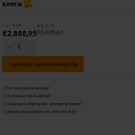
Excl. BTW
Incl. BTW
€3.495,63
€2.888,95
Hoeveelheid
Hoeveelheid
verlagen
verhogen
van
van
Palletstelling
Palletstelling
5.500
5.500
mm
mm
x
x
15.100
15.100
mm
mm
Uit voorraad leverbaar!
x
x
Europese top kwaliteit!
1.100
1.100
mm
mm
Staanders altijd gratis voorgemonteerd!
(HxLxD)
(HxLxD)
Klanten beoordelen ons met een 8,9!
-
-
2
2
Niveaus
Niveaus
-
-
Zwaar
Zwaar