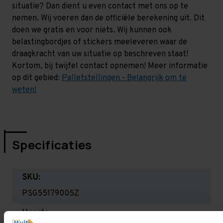
situatie? Dan dient u even contact met ons op te
nemen. Wij voeren dan de officiële berekening uit. Dit
doen we gratis en voor niets. Wij kunnen ook
belastingbordjes of stickers meeleveren waar de
draagkracht van uw situatie op beschreven staat!
Kortom, bij twijfel contact opnemen! Meer informatie
op dit gebied:
Palletstellingen - Belangrijk om te
weten!
Specificaties
SKU:
PSG55179005Z
Hoogte: