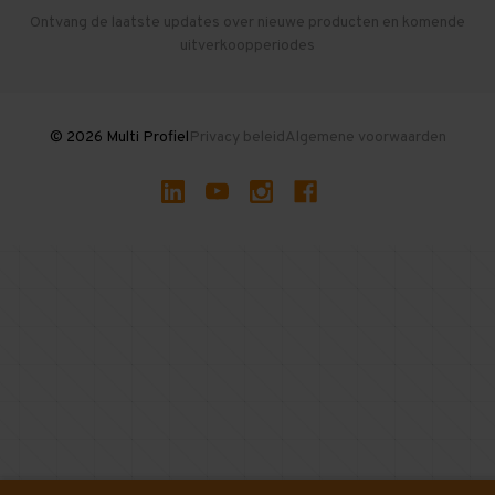
Herroepen en Annuleren
Gebruikte entresolvloeren
Ontvang de laatste updates over nieuwe producten en komende
uitverkoopperiodes
Stellingen kopen
© 2026 Multi Profiel
Privacy beleid
Algemene voorwaarden