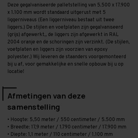
Zwaar
Zwaar
Deze gegalvaniseerde palletstelling van 5.500 x 17.900
-
-
T100
T100
x 1.100 mm wordt standaard uitgerust met 5
liggerniveaus (Een liggerniveau bestaat uit twee
liggers.) De stijlen en voetplaten zijn gegalvaniseerd
(grijs) afgewerkt,, de liggers zijn afgewerkt in RAL
2004 oranje en de schoringen zijn verzinkt. (De stijlen,
voetplaten en liggers zijn voorzien van epoxy
polyester.) Wij leveren de staanders voorgemonteerd
bij u af, voor gemakkelijke en snelle opbouw bij u op
locatie!
Afmetingen van deze
samenstelling
• Hoogte: 5,50 meter / 550 centimeter / 5.500 mm
• Breedte: 17,9 meter / 1.790 centimeter / 17.900 mm
• Diepte: 1,1 meter / 110 centimeter / 1.100 mm