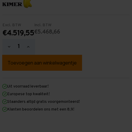
Excl. BTW
Incl. BTW
€5.468,66
€4.519,55
Hoeveelheid
Hoeveelheid
verlagen
verhogen
van
van
Palletstelling
Palletstelling
5.500
5.500
mm
mm
x
x
17.900
17.900
mm
mm
Uit voorraad leverbaar!
x
x
Europese top kwaliteit!
1.100
1.100
mm
mm
Staanders altijd gratis voorgemonteerd!
(HxLXD)
(HxLXD)
Klanten beoordelen ons met een 8,9!
Galva
Galva
-
-
5
5
Niveaus
Niveaus
-
-