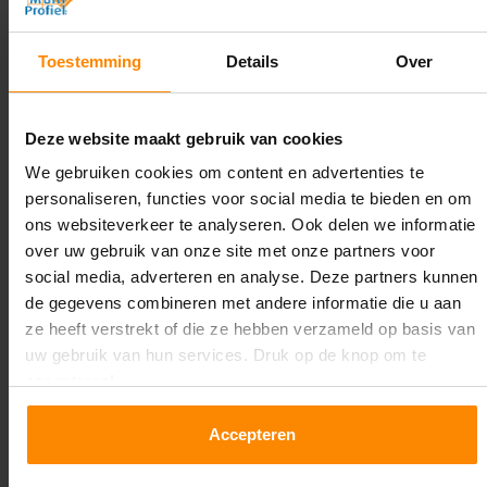
5.500 mm
Diepte:
Toestemming
Details
Over
1.100 mm
Lengte:
Deze website maakt gebruik van cookies
17.900 mm
We gebruiken cookies om content en advertenties te
personaliseren, functies voor social media te bieden en om
Liggerlengte:
ons websiteverkeer te analyseren. Ook delen we informatie
2.700 mm
over uw gebruik van onze site met onze partners voor
social media, adverteren en analyse. Deze partners kunnen
Aantal niveaus:
de gegevens combineren met andere informatie die u aan
5
ze heeft verstrekt of die ze hebben verzameld op basis van
uw gebruik van hun services. Druk op de knop om te
Kleur staanders:
accepteren!
Galva
Accepteren
Draagkracht per liggerniveau:
1.550 kg (516 kg per pallet)