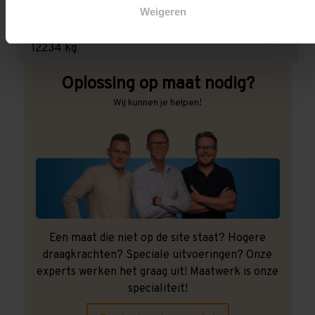
Weigeren
Maximale jukbelasting:
12234 kg
Oplossing op maat nodig?
Wij kunnen je helpen!
Een maat die niet op de site staat? Hogere
draagkrachten? Speciale uitvoeringen? Onze
experts werken het graag uit! Maatwerk is onze
specialiteit!