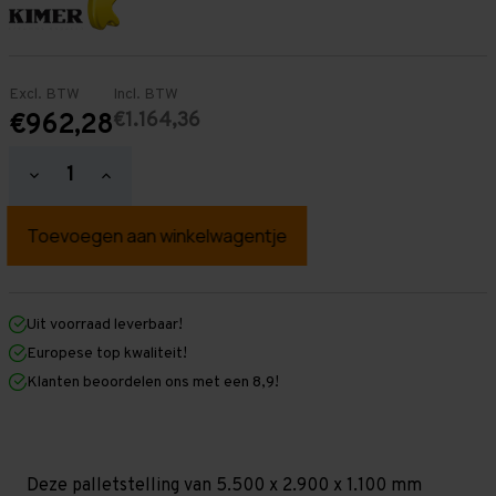
Excl. BTW
Incl. BTW
€1.164,36
€962,28
Hoeveelheid
Hoeveelheid
verlagen
verhogen
van
van
Palletstelling
Palletstelling
5.500
5.500
mm
mm
x
x
2.900
2.900
mm
mm
Uit voorraad leverbaar!
x
x
Europese top kwaliteit!
1.100
1.100
mm
mm
Klanten beoordelen ons met een 8,9!
(HxLxD)
(HxLxD)
-
-
3
3
Niveaus
Niveaus
-
-
Middel
Middel
Deze palletstelling van 5.500 x 2.900 x 1.100 mm