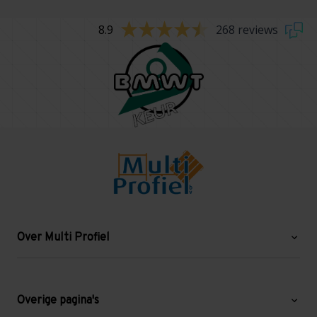
8.9
268 reviews
Over Multi Profiel
Over ons
Blog
Overige pagina's