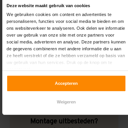
Deze website maakt gebruik van cookies
Wij kunnen je helpen!
We gebruiken cookies om content en advertenties te
personaliseren, functies voor social media te bieden en om
ons websiteverkeer te analyseren. Ook delen we informatie
over uw gebruik van onze site met onze partners voor
social media, adverteren en analyse. Deze partners kunnen
de gegevens combineren met andere informatie die u aan
ze heeft verstrekt of die ze hebben verzameld op basis van
Een maat die niet op de site staat? Hogere
uw gebruik van hun services. Druk op de knop om te
draagkrachten? Speciale uitvoeringen? Onze
accepteren!
experts werken het graag uit! Maatwerk is onze
specialiteit!
Accepteren
Contact met specialist
Weigeren
Montage uitbesteden?