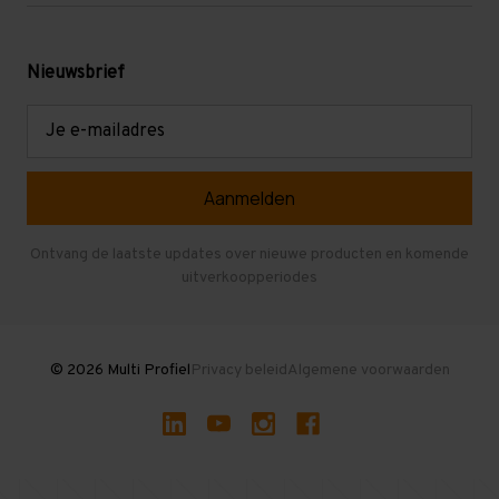
Werken bij Multi Profiel
Gebruikte stellingen
Levering en afhalen
Mezzanine
Nieuwsbrief
Retouren en garantie
Verdiepingsvloeren
E-
mailadres
Referenties
Selfstorage
Veelgestelde vragen
Entresolvloer
Herroepen en Annuleren
Gebruikte entresolvloeren
Ontvang de laatste updates over nieuwe producten en komende
uitverkoopperiodes
Stellingen kopen
© 2026 Multi Profiel
Privacy beleid
Algemene voorwaarden