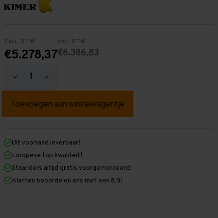
Excl. BTW
Incl. BTW
€6.386,83
€5.278,37
Hoeveelheid
Hoeveelheid
verlagen
verhogen
van
van
Palletstelling
Palletstelling
5.500
5.500
mm
mm
x
x
21.600
21.600
mm
mm
Uit voorraad leverbaar!
x
x
Europese top kwaliteit!
1.100
1.100
mm
mm
Staanders altijd gratis voorgemonteerd!
(HxLXD)
(HxLXD)
Klanten beoordelen ons met een 8,9!
Galva
Galva
-
-
5
5
Niveaus
Niveaus
-
-