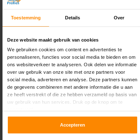
5.500 mm
Diepte:
Toestemming
Details
Over
1.100 mm
Lengte:
Deze website maakt gebruik van cookies
21.600 mm
We gebruiken cookies om content en advertenties te
personaliseren, functies voor social media te bieden en om
Liggerlengte:
ons websiteverkeer te analyseren. Ook delen we informatie
2.700 mm
over uw gebruik van onze site met onze partners voor
social media, adverteren en analyse. Deze partners kunnen
Aantal niveaus:
de gegevens combineren met andere informatie die u aan
5
ze heeft verstrekt of die ze hebben verzameld op basis van
uw gebruik van hun services. Druk op de knop om te
Kleur staanders:
accepteren!
Galva
Accepteren
Draagkracht per liggerniveau:
3.000 kg (1.000 kg per pallet)