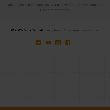
Herroepen en Annuleren
Gebruikte entresolvloeren
Ontvang de laatste updates over nieuwe producten en komende
uitverkoopperiodes
Stellingen kopen
© 2026 Multi Profiel
Privacy beleid
Algemene voorwaarden