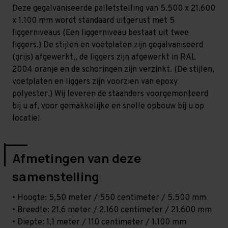
Zwaar
Zwaar
Deze gegalvaniseerde palletstelling van 5.500 x 21.600
-
-
T100
T100
x 1.100 mm wordt standaard uitgerust met 5
liggerniveaus (Een liggerniveau bestaat uit twee
liggers.) De stijlen en voetplaten zijn gegalvaniseerd
(grijs) afgewerkt,, de liggers zijn afgewerkt in RAL
2004 oranje en de schoringen zijn verzinkt. (De stijlen,
voetplaten en liggers zijn voorzien van epoxy
polyester.) Wij leveren de staanders voorgemonteerd
bij u af, voor gemakkelijke en snelle opbouw bij u op
locatie!
Afmetingen van deze
samenstelling
• Hoogte: 5,50 meter / 550 centimeter / 5.500 mm
• Breedte: 21,6 meter / 2.160 centimeter / 21.600 mm
• Diepte: 1,1 meter / 110 centimeter / 1.100 mm