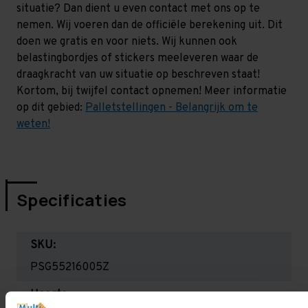
situatie? Dan dient u even contact met ons op te
nemen. Wij voeren dan de officiële berekening uit. Dit
doen we gratis en voor niets. Wij kunnen ook
belastingbordjes of stickers meeleveren waar de
draagkracht van uw situatie op beschreven staat!
Kortom, bij twijfel contact opnemen! Meer informatie
op dit gebied:
Palletstellingen - Belangrijk om te
weten!
Specificaties
SKU:
PSG55216005Z
Hoogte: