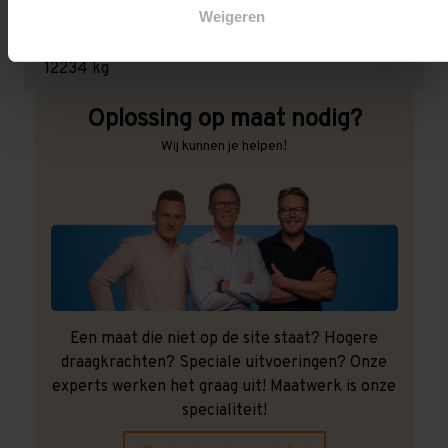
Weigeren
Maximale jukbelasting:
12234 kg
Oplossing op maat nodig?
Wij kunnen je helpen!
Een maat die niet op de site staat? Hogere
draagkrachten? Speciale uitvoeringen? Onze
experts werken het graag uit! Maatwerk is onze
specialiteit!