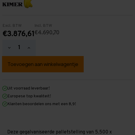
Excl. BTW
Incl. BTW
€4.690,70
€3.876,61
Hoeveelheid
Hoeveelheid
verlagen
verhogen
van
van
Palletstelling
Palletstelling
5.500
5.500
mm
mm
x
x
22.300
22.300
mm
mm
Uit voorraad leverbaar!
x
x
Europese top kwaliteit!
1.100
1.100
mm
mm
Klanten beoordelen ons met een 8,9!
(HxLXD)
(HxLXD)
Galva
Galva
-
-
3
3
Niveaus
Niveaus
-
-
Deze gegalvaniseerde palletstelling van 5.500 x