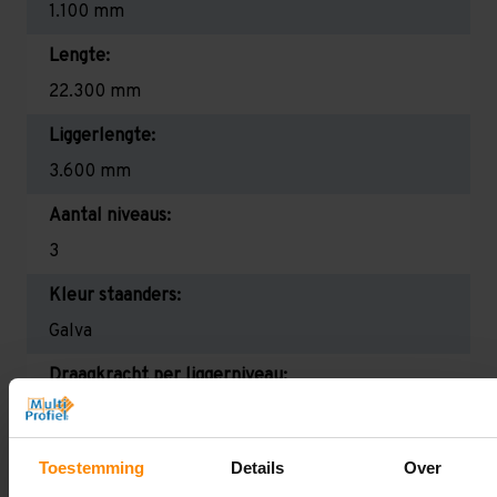
1.100 mm
Lengte:
22.300 mm
Liggerlengte:
3.600 mm
Aantal niveaus:
3
Kleur staanders:
Galva
Draagkracht per liggerniveau:
2.300 kg (575 kg per pallet)
Maximale jukbelasting:
Toestemming
Details
Over
12.340 kg