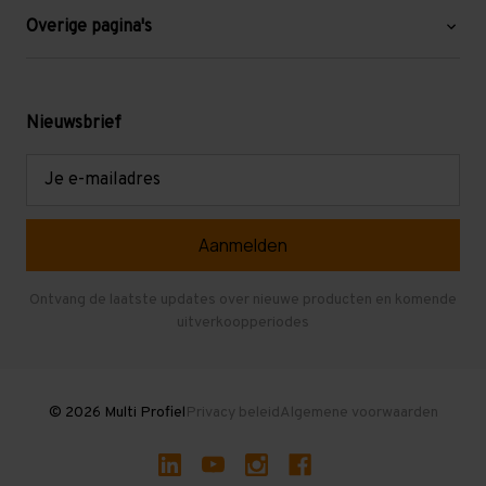
Blog
Overige pagina's
Werken bij Multi Profiel
Gebruikte stellingen
Levering en afhalen
Mezzanine
Nieuwsbrief
Retouren en garantie
Verdiepingsvloeren
E-
mailadres
Referenties
Selfstorage
Veelgestelde vragen
Entresolvloer
Herroepen en Annuleren
Gebruikte entresolvloeren
Ontvang de laatste updates over nieuwe producten en komende
uitverkoopperiodes
Stellingen kopen
© 2026 Multi Profiel
Privacy beleid
Algemene voorwaarden