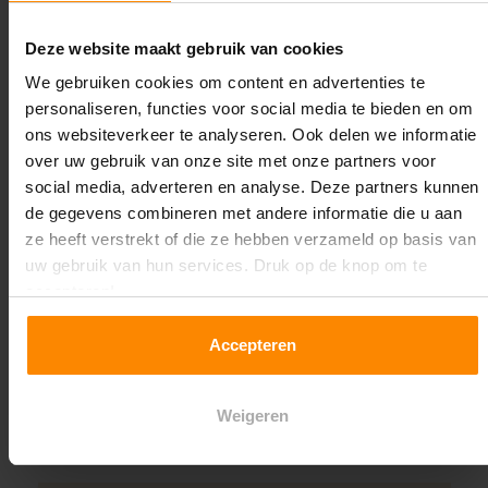
Oplossing op maat nodig?
Deze website maakt gebruik van cookies
Wij kunnen je helpen!
We gebruiken cookies om content en advertenties te
personaliseren, functies voor social media te bieden en om
ons websiteverkeer te analyseren. Ook delen we informatie
over uw gebruik van onze site met onze partners voor
social media, adverteren en analyse. Deze partners kunnen
de gegevens combineren met andere informatie die u aan
ze heeft verstrekt of die ze hebben verzameld op basis van
uw gebruik van hun services. Druk op de knop om te
Een maat die niet op de site staat? Hogere
accepteren!
draagkrachten? Speciale uitvoeringen? Onze
experts werken het graag uit! Maatwerk is onze
Accepteren
specialiteit!
Contact met specialist
Weigeren