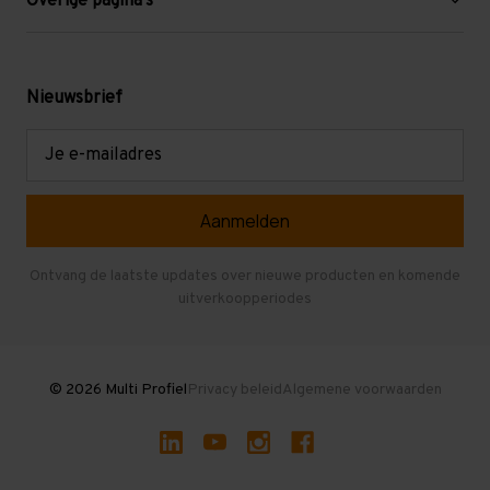
Overige pagina's
Werken bij Multi Profiel
Gebruikte stellingen
Levering en afhalen
Mezzanine
Nieuwsbrief
Retouren en garantie
Verdiepingsvloeren
E-
mailadres
Referenties
Selfstorage
Veelgestelde vragen
Entresolvloer
Herroepen en Annuleren
Gebruikte entresolvloeren
Ontvang de laatste updates over nieuwe producten en komende
uitverkoopperiodes
Stellingen kopen
© 2026 Multi Profiel
Privacy beleid
Algemene voorwaarden