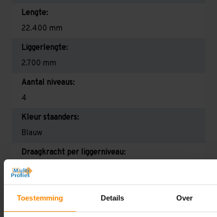
Lengte:
22.400 mm
Liggerlengte:
2.700 mm
Aantal niveaus:
4
Kleur staanders:
Blauw
Draagkracht per liggerniveau:
2.350 kg (780 kg per pallet)
Maximale jukbelasting:
Toestemming
Details
Over
12523 kg