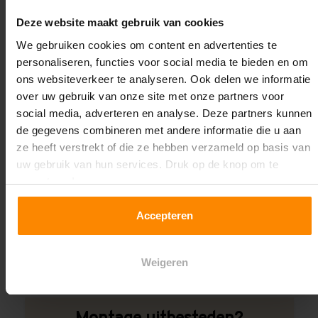
Oplossing op maat nodig?
Deze website maakt gebruik van cookies
Wij kunnen je helpen!
We gebruiken cookies om content en advertenties te
personaliseren, functies voor social media te bieden en om
ons websiteverkeer te analyseren. Ook delen we informatie
over uw gebruik van onze site met onze partners voor
social media, adverteren en analyse. Deze partners kunnen
de gegevens combineren met andere informatie die u aan
ze heeft verstrekt of die ze hebben verzameld op basis van
uw gebruik van hun services. Druk op de knop om te
Een maat die niet op de site staat? Hogere
accepteren!
draagkrachten? Speciale uitvoeringen? Onze
experts werken het graag uit! Maatwerk is onze
Accepteren
specialiteit!
Contact met specialist
Weigeren