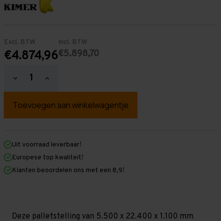
Excl. BTW
Incl. BTW
€5.898,70
€4.874,96
Hoeveelheid
Hoeveelheid
verlagen
verhogen
van
van
Palletstelling
Palletstelling
5.500
5.500
mm
mm
x
x
22.400
22.400
mm
mm
Uit voorraad leverbaar!
x
x
Europese top kwaliteit!
1.100
1.100
mm
mm
Klanten beoordelen ons met een 8,9!
(HxLxD)
(HxLxD)
-
-
4
4
Niveaus
Niveaus
-
-
Middel
Middel
Deze palletstelling van 5.500 x 22.400 x 1.100 mm