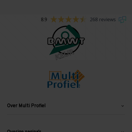
8.9
268 reviews
Over Multi Profiel
Over ons
Blog