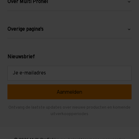
Over Multi Profiel
Over ons
Blog
Overige pagina's
Werken bij Multi Profiel
Gebruikte stellingen
Levering en afhalen
Mezzanine
Nieuwsbrief
Retouren en garantie
Verdiepingsvloeren
E-
mailadres
Referenties
Selfstorage
Veelgestelde vragen
Entresolvloer
Herroepen en Annuleren
Gebruikte entresolvloeren
Ontvang de laatste updates over nieuwe producten en komende
uitverkoopperiodes
Stellingen kopen