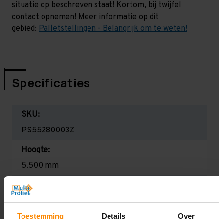
situatie op beschreven staat! Kortom, bij twijfel
contact opnemen! Meer informatie op dit
gebied:
Palletstellingen - Belangrijk om te weten!
Specificaties
SKU:
PS55280003Z
Hoogte:
5.500 mm
Diepte:
1.100 mm
Toestemming
Details
Over