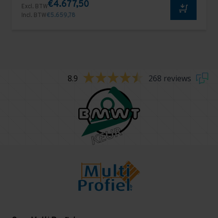
€4.677,50
Excl. BTW
Incl. BTW
€5.659,78
8.9
268 reviews