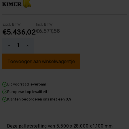
Excl. BTW
Incl. BTW
€6.577,58
€5.436,02
Hoeveelheid
Hoeveelheid
verlagen
verhogen
van
van
Palletstelling
Palletstelling
5.500
5.500
mm
mm
x
x
28.000
28.000
mm
mm
Uit voorraad leverbaar!
x
x
Europese top kwaliteit!
1.100
1.100
mm
mm
Klanten beoordelen ons met een 8,9!
(HxLxD)
(HxLxD)
-
-
3
3
Niveaus
Niveaus
-
-
Zwaar
Zwaar
Deze palletstelling van 5.500 x 28.000 x 1.100 mm