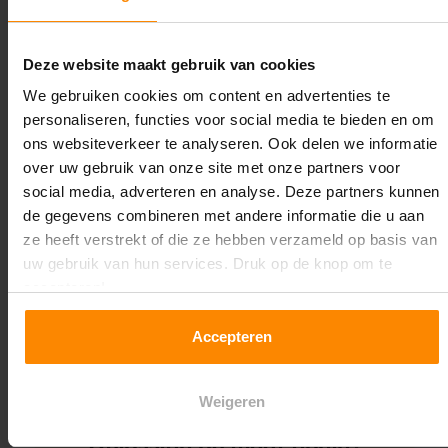
Lengte:
28.000 mm
Deze website maakt gebruik van cookies
Liggerlengte:
We gebruiken cookies om content en advertenties te
2.700 mm
personaliseren, functies voor social media te bieden en om
ons websiteverkeer te analyseren. Ook delen we informatie
Aantal niveaus:
over uw gebruik van onze site met onze partners voor
3
social media, adverteren en analyse. Deze partners kunnen
de gegevens combineren met andere informatie die u aan
Kleur staanders:
ze heeft verstrekt of die ze hebben verzameld op basis van
Blauw
uw gebruik van hun services. Druk op de knop om te
accepteren!
Draagkracht per liggerniveau:
3.000 kg (1.000 kg per pallet)
Accepteren
Maximale jukbelasting:
12513 kg
Weigeren
Oplossing op maat nodig?