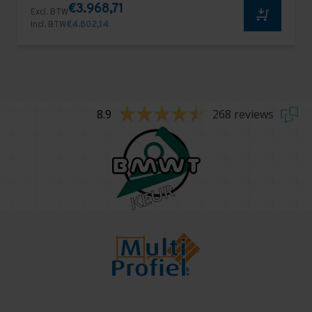
€3.968,71
Excl. BTW
Incl. BTW
€4.802,14
8.9
268 reviews