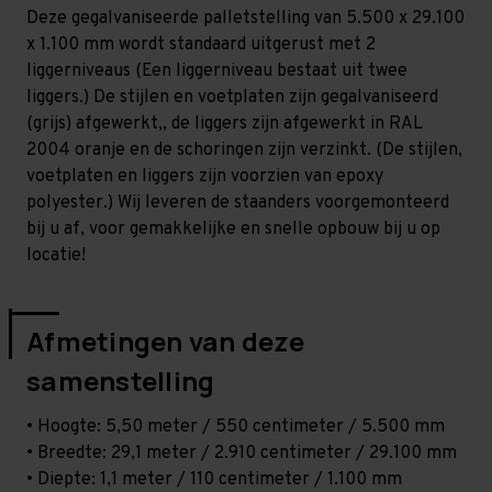
Middel
Middel
Deze gegalvaniseerde palletstelling van 5.500 x 29.100
-
-
T80
T80
x 1.100 mm wordt standaard uitgerust met 2
liggerniveaus (Een liggerniveau bestaat uit twee
liggers.) De stijlen en voetplaten zijn gegalvaniseerd
(grijs) afgewerkt,, de liggers zijn afgewerkt in RAL
2004 oranje en de schoringen zijn verzinkt. (De stijlen,
voetplaten en liggers zijn voorzien van epoxy
polyester.) Wij leveren de staanders voorgemonteerd
bij u af, voor gemakkelijke en snelle opbouw bij u op
locatie!
Afmetingen van deze
samenstelling
• Hoogte: 5,50 meter / 550 centimeter / 5.500 mm
• Breedte: 29,1 meter / 2.910 centimeter / 29.100 mm
• Diepte: 1,1 meter / 110 centimeter / 1.100 mm