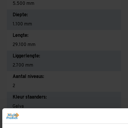
5.500 mm
Diepte:
1.100 mm
Lengte:
29.100 mm
Liggerlengte:
2.700 mm
Aantal niveaus:
2
Kleur staanders:
Galva
Draagkracht per liggerniveau:
2.350 kg (780 kg per pallet)