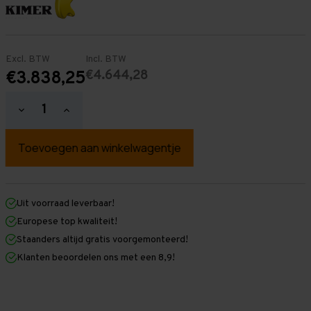
Excl. BTW
Incl. BTW
€4.644,28
€3.838,25
Hoeveelheid
Hoeveelheid
verlagen
verhogen
van
van
Palletstelling
Palletstelling
5.500
5.500
mm
mm
x
x
29.100
29.100
mm
mm
Uit voorraad leverbaar!
x
x
Europese top kwaliteit!
1.100
1.100
mm
mm
Staanders altijd gratis voorgemonteerd!
(HxLXD)
(HxLXD)
Klanten beoordelen ons met een 8,9!
Galva
Galva
-
-
2
2
Niveaus
Niveaus
-
-