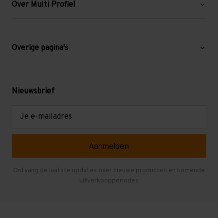
Over Multi Profiel
Over ons
Blog
Overige pagina's
Werken bij Multi Profiel
Gebruikte stellingen
Levering en afhalen
Mezzanine
Nieuwsbrief
Retouren en garantie
Verdiepingsvloeren
E-
mailadres
Referenties
Selfstorage
Veelgestelde vragen
Entresolvloer
Herroepen en Annuleren
Gebruikte entresolvloeren
Ontvang de laatste updates over nieuwe producten en komende
uitverkoopperiodes
Stellingen kopen