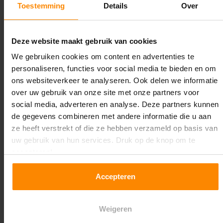
Toestemming
Details
Over
Maximale jukbelasting:
5940 kg
Deze website maakt gebruik van cookies
Oplossing op maat nodig?
We gebruiken cookies om content en advertenties te
personaliseren, functies voor social media te bieden en om
Wij kunnen je helpen!
ons websiteverkeer te analyseren. Ook delen we informatie
over uw gebruik van onze site met onze partners voor
social media, adverteren en analyse. Deze partners kunnen
de gegevens combineren met andere informatie die u aan
ze heeft verstrekt of die ze hebben verzameld op basis van
uw gebruik van hun services. Druk op de knop om te
accepteren!
Een maat die niet op de site staat? Hogere
Accepteren
draagkrachten? Speciale uitvoeringen? Onze
experts werken het graag uit! Maatwerk is onze
specialiteit!
Weigeren