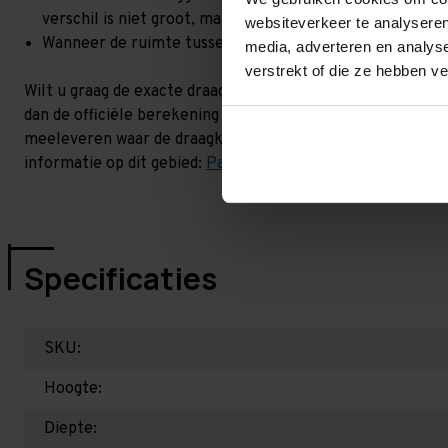
verschil is niet groot, maar wel het beste om dit te lat
websiteverkeer te analyseren
Wanneer de ruimte tussen de liggerniveaus kleiner is dan
media, adverteren en analys
verstrekt of die ze hebben v
Wilt u graag de exacte draagkracht weten in uw situatie? 
dan de officiële berekening uit. Dit doen we gratis en voor
meeleveren waar de draagkracht van uw situatie op beschr
informatie op dit gebied:
Palletstellingen - Belangrijk om 
Specificaties
SKU:
Hoogte:
Diepte: