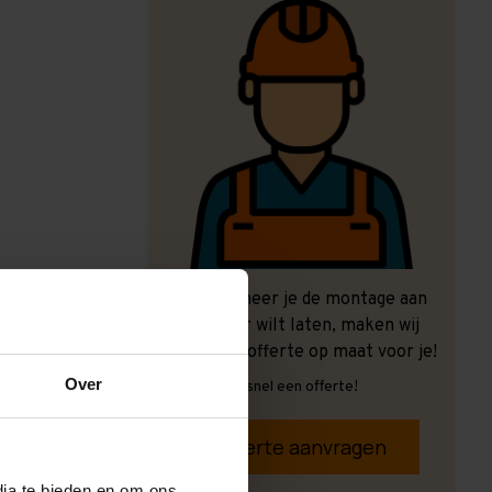
Ook wanneer je de montage aan
ons over wilt laten, maken wij
graag een offerte op maat voor je!
Over
Vrijblijvend, snel een offerte!
Offerte aanvragen
dia te bieden en om ons