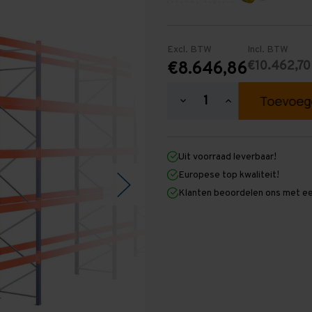
Excl. BTW
Incl. BTW
€10.462,70
€8.646,86
Hoeveelheid
Hoeveelheid
verlagen
verhogen
van
van
Palletstelling
Palletstelling
5.500
5.500
Uit voorraad leverbaar!
mm
mm
x
x
Europese top kwaliteit!
37.000
37.000
Klanten beoordelen ons met ee
mm
mm
x
x
1.100
1.100
mm
mm
(HxLxD)
(HxLxD)
-
-
5
5
Niveaus
Niveaus
-
-
Standaard
Standaard
-
-