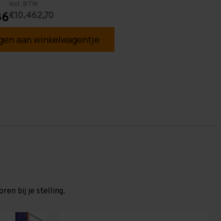
Incl. BTW
€10.462,70
86
en aan winkelwagentje
en bij je stelling.