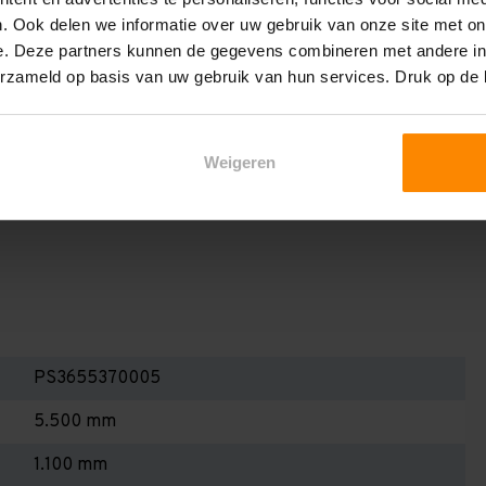
en berekenen!
. Ook delen we informatie over uw gebruik van onze site met on
 2,25 meter, valt de draagkracht juist iets hoger uit.
e. Deze partners kunnen de gegevens combineren met andere inf
erzameld op basis van uw gebruik van hun services. Druk op de
Dan dient u even contact met ons op te nemen. Wij voeren
 niets. Wij kunnen ook belastingbordjes of stickers
even staat! Kortom, bij twijfel contact opnemen! Meer
Weigeren
te weten!
PS3655370005
5.500 mm
1.100 mm