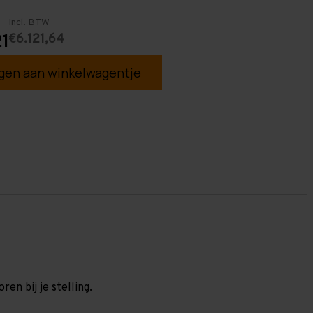
Incl. BTW
€6.121,64
1
en aan winkelwagentje
en bij je stelling.