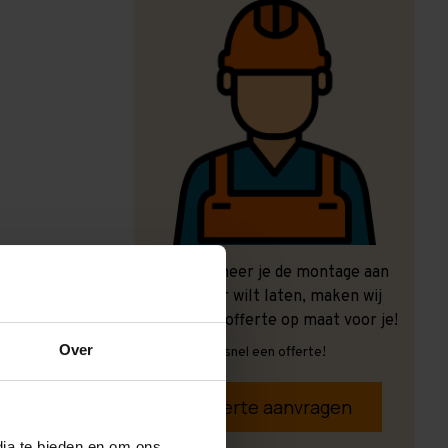
Ook wanneer je de montage aan
ons over wilt laten, maken wij
graag een offerte op maat voor je!
Over
Vrijblijvend, snel een offerte!
Offerte aanvragen
dia te bieden en om ons