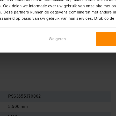
het draagvermogen per liggerniveau iets lager uit valt. Dit
. Ook delen we informatie over uw gebruik van onze site met on
en berekenen!
e. Deze partners kunnen de gegevens combineren met andere inf
 2,25 meter, valt de draagkracht juist iets hoger uit.
erzameld op basis van uw gebruik van hun services. Druk op de
Dan dient u even contact met ons op te nemen. Wij voeren
 niets. Wij kunnen ook belastingbordjes of stickers
Weigeren
even staat! Kortom, bij twijfel contact opnemen! Meer
te weten!
PSG3655370002
5.500 mm