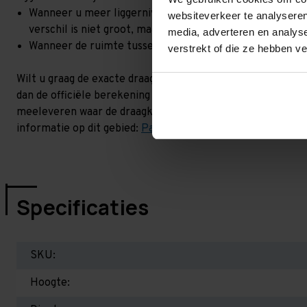
Wanneer u meer liggerniveaus toevoegt, kan het zijn dat 
websiteverkeer te analyseren
verschil is niet groot, maar wel het beste om dit te lat
media, adverteren en analys
Wanneer de ruimte tussen de liggerniveaus kleiner is dan
verstrekt of die ze hebben v
Wilt u graag de exacte draagkracht weten in uw situatie? 
dan de officiële berekening uit. Dit doen we gratis en voor
meeleveren waar de draagkracht van uw situatie op beschr
informatie op dit gebied:
Palletstellingen - Belangrijk om 
Specificaties
SKU:
Hoogte: