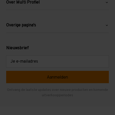
Over Multi Profiel
Over ons
Blog
Overige pagina's
Werken bij Multi Profiel
Gebruikte stellingen
Levering en afhalen
Mezzanine
Nieuwsbrief
Retouren en garantie
Verdiepingsvloeren
E-
mailadres
Referenties
Selfstorage
Veelgestelde vragen
Entresolvloer
Herroepen en Annuleren
Gebruikte entresolvloeren
Ontvang de laatste updates over nieuwe producten en komende
uitverkoopperiodes
Stellingen kopen