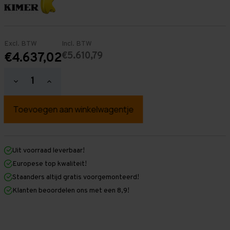
Excl. BTW
Incl. BTW
€5.610,79
€4.637,02
Hoeveelheid
Hoeveelheid
verlagen
verhogen
van
van
Palletstelling
Palletstelling
5.500
5.500
mm
mm
x
x
37.400
37.400
mm
mm
Uit voorraad leverbaar!
x
x
Europese top kwaliteit!
1.100
1.100
mm
mm
Staanders altijd gratis voorgemonteerd!
(HxLXD)
(HxLXD)
Klanten beoordelen ons met een 8,9!
Galva
Galva
-
-
2
2
Niveaus
Niveaus
-
-