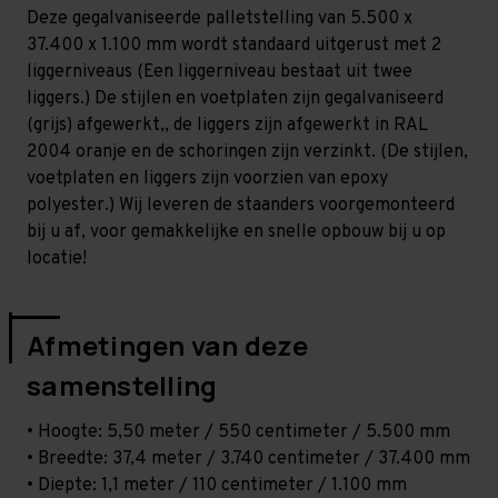
Licht
Licht
Deze gegalvaniseerde palletstelling van 5.500 x
-
-
T80
T80
37.400 x 1.100 mm wordt standaard uitgerust met 2
liggerniveaus (Een liggerniveau bestaat uit twee
liggers.) De stijlen en voetplaten zijn gegalvaniseerd
(grijs) afgewerkt,, de liggers zijn afgewerkt in RAL
2004 oranje en de schoringen zijn verzinkt. (De stijlen,
voetplaten en liggers zijn voorzien van epoxy
polyester.) Wij leveren de staanders voorgemonteerd
bij u af, voor gemakkelijke en snelle opbouw bij u op
locatie!
Afmetingen van deze
samenstelling
• Hoogte: 5,50 meter / 550 centimeter / 5.500 mm
• Breedte: 37,4 meter / 3.740 centimeter / 37.400 mm
• Diepte: 1,1 meter / 110 centimeter / 1.100 mm