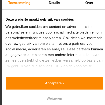
Toestemming
Details
Over
Maximale jukbelasting:
5776 kg
Deze website maakt gebruik van cookies
Oplossing op maat nodig?
We gebruiken cookies om content en advertenties te
personaliseren, functies voor social media te bieden en om
Wij kunnen je helpen!
ons websiteverkeer te analyseren. Ook delen we informatie
over uw gebruik van onze site met onze partners voor
social media, adverteren en analyse. Deze partners kunnen
de gegevens combineren met andere informatie die u aan
ze heeft verstrekt of die ze hebben verzameld op basis van
uw gebruik van hun services. Druk op de knop om te
accepteren!
Een maat die niet op de site staat? Hogere
Accepteren
draagkrachten? Speciale uitvoeringen? Onze
experts werken het graag uit! Maatwerk is onze
specialiteit!
Weigeren