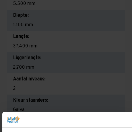
5.500 mm
Diepte:
1.100 mm
Lengte:
37.400 mm
Liggerlengte:
2.700 mm
Aantal niveaus:
2
Kleur staanders:
Galva
Draagkracht per liggerniveau:
1.550 kg (516 kg per pallet)