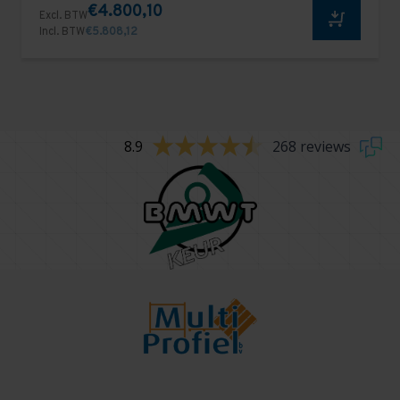
€4.800,10
Excl. BTW
Incl. BTW
€5.808,12
8.9
268 reviews