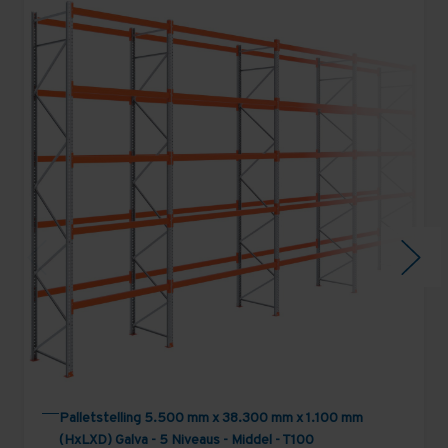
Palletstelling 5.500 mm x 38.300 mm x 1.100 mm
(HxLXD) Galva - 5 Niveaus - Middel - T100