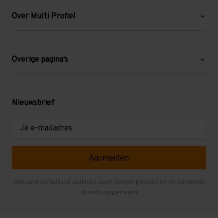
Over Multi Profiel
Over ons
Blog
Overige pagina's
Werken bij Multi Profiel
Gebruikte stellingen
Levering en afhalen
Mezzanine
Nieuwsbrief
Retouren en garantie
Verdiepingsvloeren
E-
mailadres
Referenties
Selfstorage
Veelgestelde vragen
Entresolvloer
Herroepen en Annuleren
Gebruikte entresolvloeren
Ontvang de laatste updates over nieuwe producten en komende
uitverkoopperiodes
Stellingen kopen