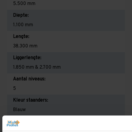
5.500 mm
Diepte:
1.100 mm
Lengte:
38.300 mm
Liggerlengte:
1.850 mm & 2.700 mm
Aantal niveaus:
5
Kleur staanders:
Blauw
Draagkracht per liggerniveau:
2.650 kg (1.325 kg per pallet) & 2.700 mm is