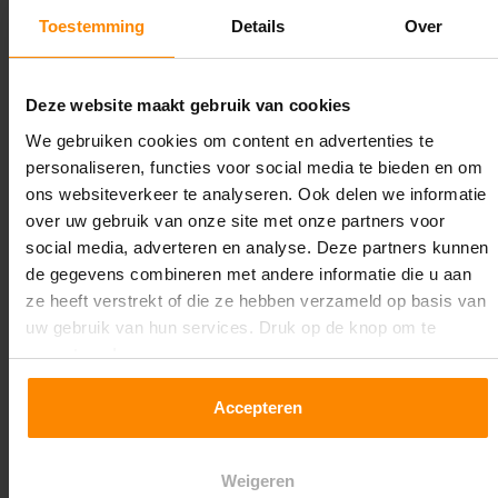
2.350 kg (780 kg per pallet)
Toestemming
Details
Over
Maximale jukbelasting:
12299 kg
Deze website maakt gebruik van cookies
We gebruiken cookies om content en advertenties te
Oplossing op maat nodig?
personaliseren, functies voor social media te bieden en om
Wij kunnen je helpen!
ons websiteverkeer te analyseren. Ook delen we informatie
over uw gebruik van onze site met onze partners voor
social media, adverteren en analyse. Deze partners kunnen
de gegevens combineren met andere informatie die u aan
ze heeft verstrekt of die ze hebben verzameld op basis van
uw gebruik van hun services. Druk op de knop om te
accepteren!
Een maat die niet op de site staat? Hogere
Accepteren
draagkrachten? Speciale uitvoeringen? Onze
experts werken het graag uit! Maatwerk is onze
Weigeren
specialiteit!