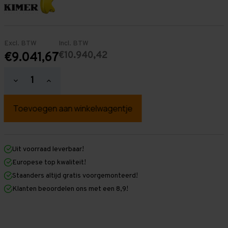
Excl. BTW
Incl. BTW
€10.940,42
€9.041,67
Hoeveelheid
Hoeveelheid
verlagen
verhogen
van
van
Palletstelling
Palletstelling
5.500
5.500
mm
mm
x
x
38.300
38.300
mm
mm
Uit voorraad leverbaar!
x
x
Europese top kwaliteit!
1.100
1.100
mm
mm
Staanders altijd gratis voorgemonteerd!
(HxLxD)
(HxLxD)
Klanten beoordelen ons met een 8,9!
-
-
5
5
Niveaus
Niveaus
-
-
Middel
Middel