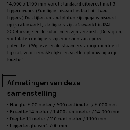
Zwaar
Zwaar
14.000 x 1.100 mm wordt standaard uitgerust met 3
-
-
T100
T100
liggerniveaus (Een liggerniveau bestaat uit twee
liggers.) De stijlen en voetplaten zijn gegalvaniseerd
(grijs) afgewerkt,, de liggers zijn afgewerkt in RAL
2004 oranje en de schoringen zijn verzinkt. (De stijlen,
voetplaten en liggers zijn voorzien van epoxy
polyester.) Wij leveren de staanders voorgemonteerd
bij u af, voor gemakkelijke en snelle opbouw bij u op
locatie!
Afmetingen van deze
samenstelling
• Hoogte: 6,00 meter / 600 centimeter / 6.000 mm
• Breedte: 14 meter / 1.400 centimeter / 14.000 mm
• Diepte: 1,1 meter / 110 centimeter / 1.100 mm
• Liggerlengte van 2.700 mm