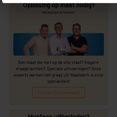
Oplossing op maat nodig?
Wij kunnen je helpen!
Een maat die niet op de site staat? Hogere
draagkrachten? Speciale uitvoeringen? Onze
experts werken het graag uit! Maatwerk is onze
specialiteit!
Contact met specialist