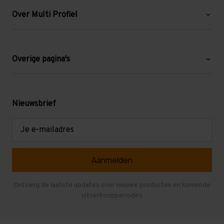
Over Multi Profiel
Over ons
Blog
Overige pagina's
Werken bij Multi Profiel
Gebruikte stellingen
Levering en afhalen
Mezzanine
Nieuwsbrief
Retouren en garantie
Verdiepingsvloeren
E-
mailadres
Referenties
Selfstorage
Veelgestelde vragen
Entresolvloer
Herroepen en Annuleren
Gebruikte entresolvloeren
Ontvang de laatste updates over nieuwe producten en komende
uitverkoopperiodes
Stellingen kopen