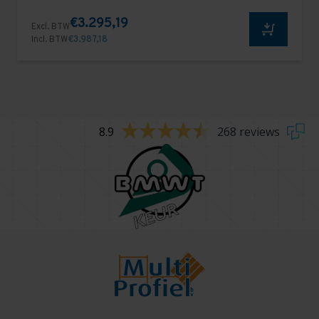
€3.295,19
Excl. BTW
Incl. BTW
€3.987,18
8.9
268 reviews