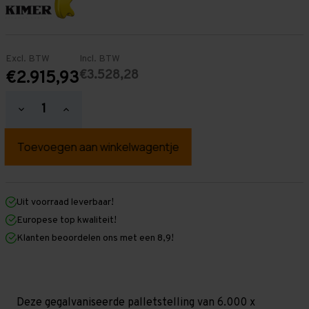
Excl. BTW
Incl. BTW
€3.528,28
€2.915,93
Hoeveelheid
Hoeveelheid
verlagen
verhogen
van
van
Palletstelling
Palletstelling
6.000
6.000
mm
mm
x
x
14.000
14.000
mm
mm
Uit voorraad leverbaar!
x
x
Europese top kwaliteit!
1.100
1.100
mm
mm
Klanten beoordelen ons met een 8,9!
(HxLXD)
(HxLXD)
Galva
Galva
-
-
3
3
Niveaus
Niveaus
-
-
Deze gegalvaniseerde palletstelling van 6.000 x