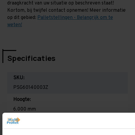
draagkracht van uw situatie op beschreven staat!
Kortom, bij twijfel contact opnemen! Meer informatie
op dit gebied:
Palletstellingen - Belangrijk om te
weten!
Specificaties
SKU:
PSG60140003Z
Hoogte:
6.000 mm
Diepte:
1.100 mm