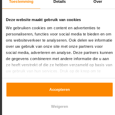
Toestemming
Details
Over
Lengte:
14.000 mm
Deze website maakt gebruik van cookies
Liggerlengte:
We gebruiken cookies om content en advertenties te
2.700 mm
personaliseren, functies voor social media te bieden en om
ons websiteverkeer te analyseren. Ook delen we informatie
Aantal niveaus:
over uw gebruik van onze site met onze partners voor
3
social media, adverteren en analyse. Deze partners kunnen
de gegevens combineren met andere informatie die u aan
Kleur staanders:
ze heeft verstrekt of die ze hebben verzameld op basis van
Galva
uw gebruik van hun services. Druk op de knop om te
accepteren!
Draagkracht per liggerniveau:
3.000 kg (1.000 kg per pallet)
Accepteren
Maximale jukbelasting:
Weigeren
12167 kg