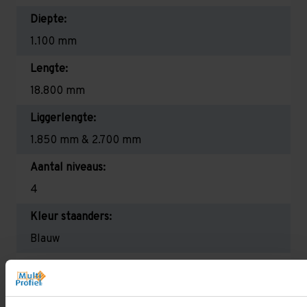
Diepte:
1.100 mm
Lengte:
18.800 mm
Liggerlengte:
1.850 mm & 2.700 mm
Aantal niveaus:
4
Kleur staanders:
Blauw
Draagkracht per liggerniveau:
2.650 kg (1.325 kg per pallet) & 2.700 mm is
2.350 kg (780 kg per pallet)