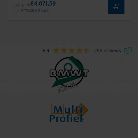
€4.871,59
Excl. BTW
Incl. BTW
€5.894,62
8.9
268 reviews