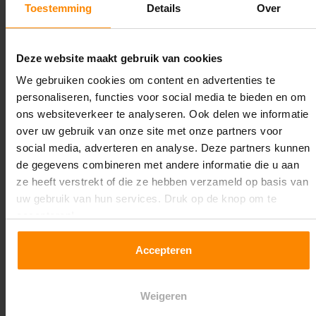
Toestemming
Details
Over
Maximale jukbelasting:
12523 kg
Deze website maakt gebruik van cookies
Oplossing op maat nodig?
We gebruiken cookies om content en advertenties te
personaliseren, functies voor social media te bieden en om
Wij kunnen je helpen!
ons websiteverkeer te analyseren. Ook delen we informatie
over uw gebruik van onze site met onze partners voor
social media, adverteren en analyse. Deze partners kunnen
de gegevens combineren met andere informatie die u aan
ze heeft verstrekt of die ze hebben verzameld op basis van
uw gebruik van hun services. Druk op de knop om te
accepteren!
Een maat die niet op de site staat? Hogere
Accepteren
draagkrachten? Speciale uitvoeringen? Onze
experts werken het graag uit! Maatwerk is onze
specialiteit!
Weigeren