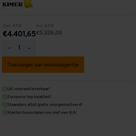
Excl. BTW
Incl. BTW
€5.326,00
€4.401,65
Hoeveelheid
Hoeveelheid
verlagen
verhogen
van
van
Palletstelling
Palletstelling
6.000
6.000
mm
mm
x
x
18.800
18.800
mm
mm
Uit voorraad leverbaar!
x
x
Europese top kwaliteit!
1.100
1.100
mm
mm
Staanders altijd gratis voorgemonteerd!
(HxLxD)
(HxLxD)
Klanten beoordelen ons met een 8,9!
-
-
4
4
Niveaus
Niveaus
-
-
Middel
Middel