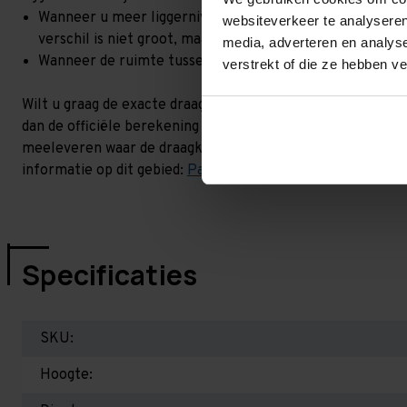
Wanneer u meer liggerniveaus toevoegt, kan het zijn dat 
websiteverkeer te analyseren
verschil is niet groot, maar wel het beste om dit te lat
media, adverteren en analys
Wanneer de ruimte tussen de liggerniveaus kleiner is dan
verstrekt of die ze hebben v
Wilt u graag de exacte draagkracht weten in uw situatie? 
dan de officiële berekening uit. Dit doen we gratis en voor
meeleveren waar de draagkracht van uw situatie op beschr
informatie op dit gebied:
Palletstellingen - Belangrijk om 
Specificaties
SKU:
Hoogte: