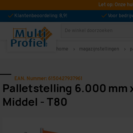
Let op: Onze hu
Klantenbeoordeling: 8,9!
Voor bedri
Zoeken
home
magazijnstellingen
p
EAN. Nummer: 6150427937961
Palletstelling 6.000 mm 
Middel - T80