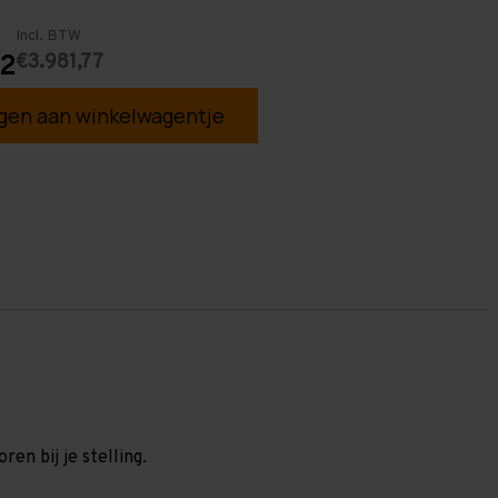
Incl. BTW
€3.981,77
72
en aan winkelwagentje
en bij je stelling.