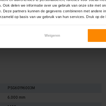
het draagvermogen per liggerniveau iets lager uit valt. Dit
. Ook delen we informatie over uw gebruik van onze site met on
en berekenen!
e. Deze partners kunnen de gegevens combineren met andere inf
 2,25 meter, valt de draagkracht juist iets hoger uit.
erzameld op basis van uw gebruik van hun services. Druk op de
Dan dient u even contact met ons op te nemen. Wij voeren
 niets. Wij kunnen ook belastingbordjes of stickers
Weigeren
even staat! Kortom, bij twijfel contact opnemen! Meer
te weten!
PSG60196003M
6.000 mm