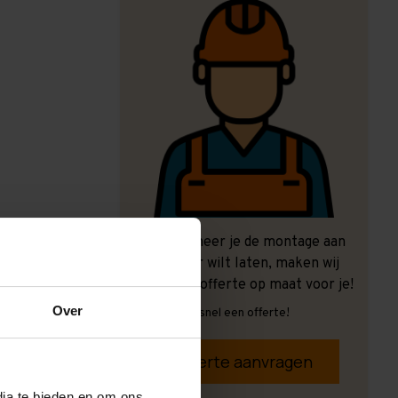
Ook wanneer je de montage aan
ons over wilt laten, maken wij
graag een offerte op maat voor je!
Over
Vrijblijvend, snel een offerte!
Offerte aanvragen
dia te bieden en om ons