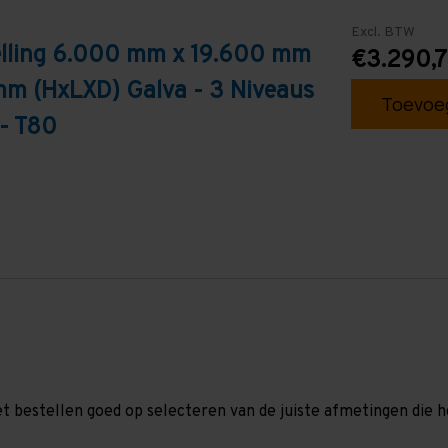
Excl. BTW
telling 6.000 mm x 19.600 mm
€3.290,
mm (HxLXD) Galva - 3 Niveaus
Toevoeg
 - T80
et bestellen goed op selecteren van de juiste afmetingen die hor