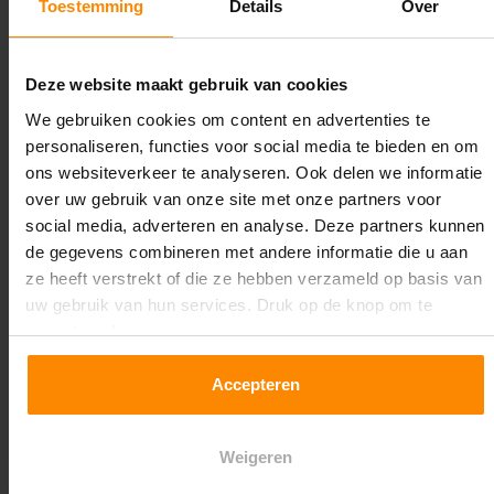
Toestemming
Details
Over
Lengte:
22.300 mm
Deze website maakt gebruik van cookies
Liggerlengte:
We gebruiken cookies om content en advertenties te
3.600 mm
personaliseren, functies voor social media te bieden en om
ons websiteverkeer te analyseren. Ook delen we informatie
Aantal niveaus:
over uw gebruik van onze site met onze partners voor
5
social media, adverteren en analyse. Deze partners kunnen
de gegevens combineren met andere informatie die u aan
Kleur staanders:
ze heeft verstrekt of die ze hebben verzameld op basis van
Blauw
uw gebruik van hun services. Druk op de knop om te
accepteren!
Draagkracht per liggerniveau:
3.500 kg (875 kg per pallet)
Accepteren
Maximale jukbelasting:
Weigeren
12824 kg