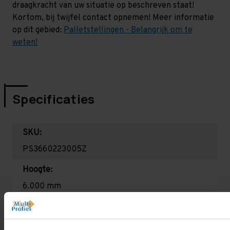
draagkracht van uw situatie op beschreven staat!
Kortom, bij twijfel contact opnemen! Meer informatie
op dit gebied:
Palletstellingen - Belangrijk om te
weten!
Specificaties
SKU:
PS3660223005Z
Hoogte:
6.000 mm
Diepte:
1.100 mm