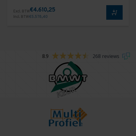
€4.610,25
Excl. BTW
Incl. BTW
€5.578,40
8.9
268 reviews