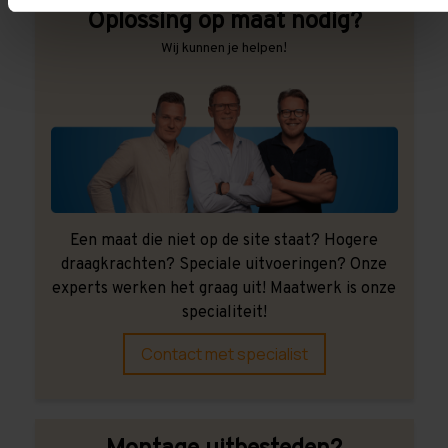
Oplossing op maat nodig?
Wij kunnen je helpen!
Een maat die niet op de site staat? Hogere
draagkrachten? Speciale uitvoeringen? Onze
experts werken het graag uit! Maatwerk is onze
specialiteit!
Contact met specialist