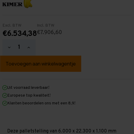
Excl. BTW
Incl. BTW
€7.906,60
€6.534,38
Hoeveelheid
Hoeveelheid
verlagen
verhogen
van
van
Palletstelling
Palletstelling
6.000
6.000
mm
mm
x
x
22.300
22.300
mm
mm
Uit voorraad leverbaar!
x
x
Europese top kwaliteit!
1.100
1.100
mm
mm
Klanten beoordelen ons met een 8,9!
(HxLxD)
(HxLxD)
-
-
5
5
Niveaus
Niveaus
-
-
Zwaar
Zwaar
Deze palletstelling van 6.000 x 22.300 x 1.100 mm