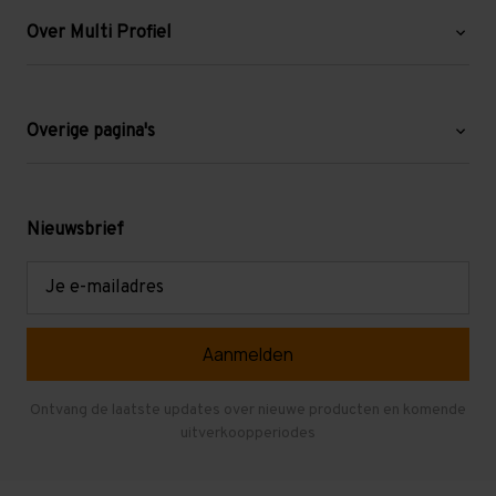
Over Multi Profiel
Over ons
Blog
Overige pagina's
Werken bij Multi Profiel
Gebruikte stellingen
Levering en afhalen
Mezzanine
Nieuwsbrief
Retouren en garantie
Verdiepingsvloeren
E-
mailadres
Referenties
Selfstorage
Veelgestelde vragen
Entresolvloer
Herroepen en Annuleren
Gebruikte entresolvloeren
Ontvang de laatste updates over nieuwe producten en komende
uitverkoopperiodes
Stellingen kopen