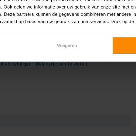
e weten:
. Ook delen we informatie over uw gebruik van onze site met on
het draagvermogen per liggerniveau iets lager uit valt. Dit
e. Deze partners kunnen de gegevens combineren met andere inf
en berekenen!
erzameld op basis van uw gebruik van hun services. Druk op de
 2,25 meter, valt de draagkracht juist iets hoger uit.
Dan dient u even contact met ons op te nemen. Wij voeren
Weigeren
niets bij aankoop van een rij palletstellingen. Wij kunnen
kracht van uw situatie op beschreven staat! Kortom, bij
alletstellingen - Belangrijk om te weten!