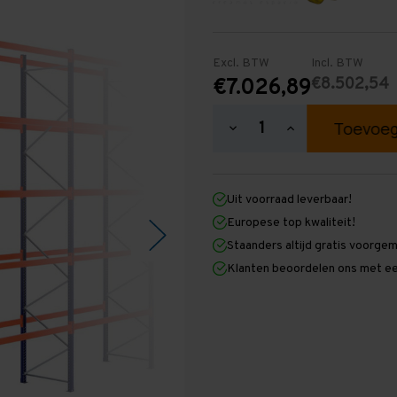
Excl. BTW
Incl. BTW
€8.502,54
€7.026,89
Hoeveelheid
Hoeveelheid
verlagen
verhogen
van
van
Palletstelling
Palletstelling
6.000
6.000
Uit voorraad leverbaar!
mm
mm
x
x
Europese top kwaliteit!
27.100
27.100
Staanders altijd gratis voorge
mm
mm
x
x
Klanten beoordelen ons met ee
1.100
1.100
mm
mm
(HxLxD)
(HxLxD)
-
-
5
5
Niveaus
Niveaus
-
-
Zwaar
Zwaar
-
-