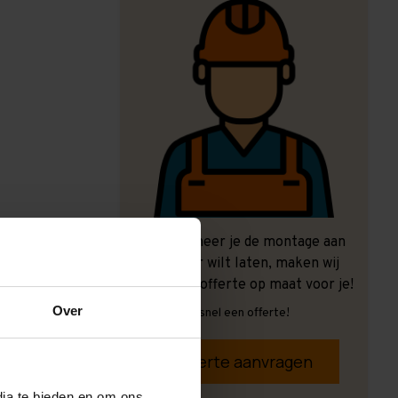
Ook wanneer je de montage aan
ons over wilt laten, maken wij
graag een offerte op maat voor je!
Over
Vrijblijvend, snel een offerte!
Offerte aanvragen
dia te bieden en om ons