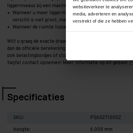
liggerniveaus bij een maximale hoogteverschil. Goed om t
websiteverkeer te analyseren
Wanneer u meer liggerniveaus toevoegt, kan het zijn dat 
media, adverteren en analys
verschil is niet groot, maar wel het beste om dit te lat
verstrekt of die ze hebben v
Wanneer de ruimte tussen de liggerniveaus kleiner is dan
Wilt u graag de exacte draagkracht weten in uw situatie? 
dan de officiële berekening uit. Dit doen we gratis en voor 
ook belastingbordjes of stickers meeleveren waar de draag
twijfel contact opnemen! Meer informatie op dit gebied:
P
Specificaties
SKU:
PS60271005Z
Hoogte:
6.000 mm