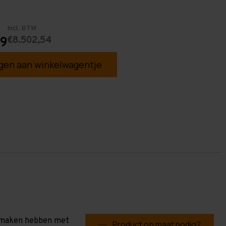
Incl. BTW
€8.502,54
89
en aan winkelwagentje
te maken hebben met
Product op maat nodig?