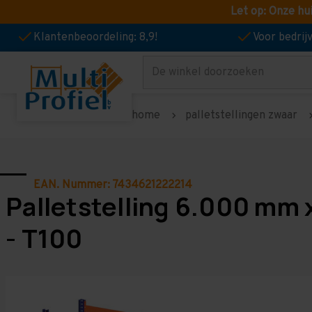
Let op: Onze hu
Klantenbeoordeling: 8,9!
Voor bedri
Zoeken
home
palletstellingen zwaar
EAN. Nummer: 7434621222214
Palletstelling 6.000 mm 
- T100