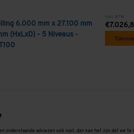
Excl. BTW
elling 6.000 mm x 27.100 mm
€7.026,
mm (HxLxD) - 5 Niveaus -
Toevoeg
 T100
?
en onderstaande adviezen ook niet, dan kan het zijn dat we 