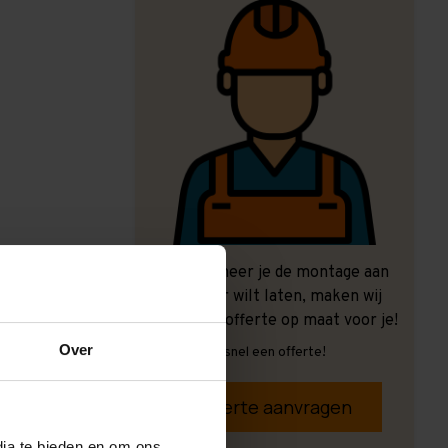
Ook wanneer je de montage aan
ons over wilt laten, maken wij
graag een offerte op maat voor je!
Over
Vrijblijvend, snel een offerte!
Offerte aanvragen
dia te bieden en om ons