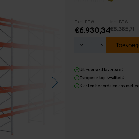
Excl. BTW
Incl. BTW
€8.385,71
€6.930,34
Hoeveelheid
Hoeveelheid
verlagen
verhogen
van
van
Palletstelling
Palletstelling
6.000
6.000
Uit voorraad leverbaar!
mm
mm
x
x
Europese top kwaliteit!
29.600
29.600
Klanten beoordelen ons met ee
mm
mm
x
x
1.100
1.100
mm
mm
(HxLXD)
(HxLXD)
Galva
Galva
-
-
5
5
Niveaus
Niveaus
-
-
Standaard
Standaard