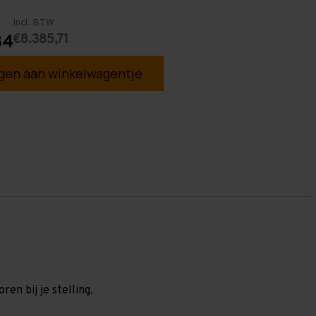
Incl. BTW
€8.385,71
34
en aan winkelwagentje
en bij je stelling.