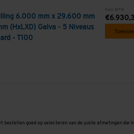
Excl. BTW
telling 6.000 mm x 29.600 mm
€6.930,
mm (HxLXD) Galva - 5 Niveaus
Toevoeg
ard - T100
et bestellen goed op selecteren van de juiste afmetingen die hor