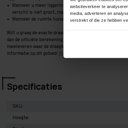
Wanneer u meer liggerniveaus toevoegt, kan het zijn dat 
websiteverkeer te analyseren
verschil is niet groot, maar wel het beste om dit te lat
media, adverteren en analys
Wanneer de ruimte tussen de liggerniveaus kleiner is dan
verstrekt of die ze hebben v
Wilt u graag de exacte draagkracht weten in uw situatie? 
dan de officiële berekening uit. Dit doen we gratis en voor
meeleveren waar de draagkracht van uw situatie op beschr
informatie op dit gebied:
Palletstellingen - Belangrijk om 
Specificaties
SKU:
Hoogte: