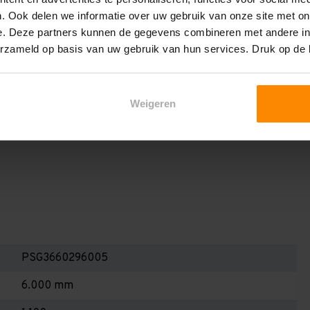
het draagvermogen per liggerniveau iets lager uit valt. Dit
. Ook delen we informatie over uw gebruik van onze site met on
en berekenen!
e. Deze partners kunnen de gegevens combineren met andere inf
 2,25 meter, valt de draagkracht juist iets hoger uit.
erzameld op basis van uw gebruik van hun services. Druk op de
Dan dient u even contact met ons op te nemen. Wij voeren
 niets. Wij kunnen ook belastingbordjes of stickers
Weigeren
even staat! Kortom, bij twijfel contact opnemen! Meer
te weten!
PSG3660296005
6.000 mm