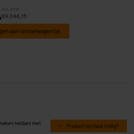
Incl. BTW
€9.046,15
6
en aan winkelwagentje
te maken hebben met
Product op maat nodig?