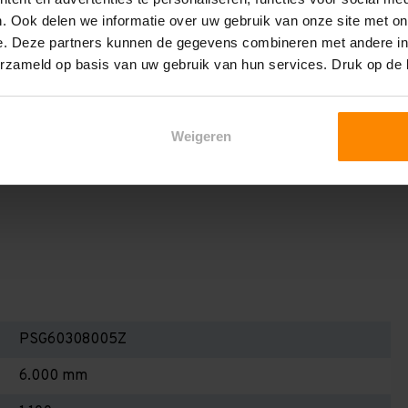
het draagvermogen per liggerniveau iets lager uit valt. Dit
. Ook delen we informatie over uw gebruik van onze site met on
en berekenen!
e. Deze partners kunnen de gegevens combineren met andere inf
 2,25 meter, valt de draagkracht juist iets hoger uit.
erzameld op basis van uw gebruik van hun services. Druk op de
Dan dient u even contact met ons op te nemen. Wij voeren
 niets. Wij kunnen ook belastingbordjes of stickers
Weigeren
even staat! Kortom, bij twijfel contact opnemen! Meer
te weten!
PSG60308005Z
6.000 mm