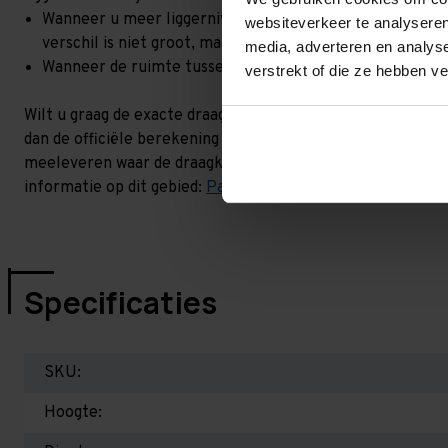
Wanneer u meer liggerniveaus toevoegt, kan het zijn dat 
websiteverkeer te analyseren
verschil is niet groot, maar wel het beste om dit te lat
media, adverteren en analys
Wanneer de ruimte tussen de liggerniveaus kleiner is dan
verstrekt of die ze hebben v
Wilt u graag de exacte draagkracht weten in uw situatie? 
dan de officiële berekening uit. Dit doen we gratis en voor
meeleveren waar de draagkracht van uw situatie op beschr
informatie op dit gebied:
Palletstellingen - Belangrijk om 
Specificaties
SKU:
Hoogte: