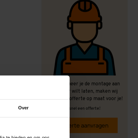
Ook wanneer je de montage aan
ons over wilt laten, maken wij
graag een offerte op maat voor je!
Over
Vrijblijvend, snel een offerte!
Offerte aanvragen
dia te bieden en om ons