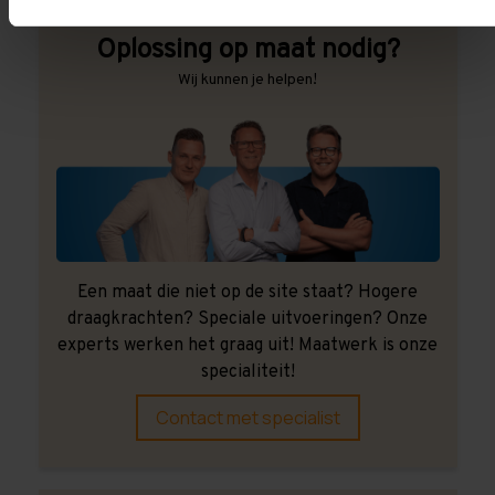
Oplossing op maat nodig?
Wij kunnen je helpen!
Een maat die niet op de site staat? Hogere
draagkrachten? Speciale uitvoeringen? Onze
experts werken het graag uit! Maatwerk is onze
specialiteit!
Contact met specialist