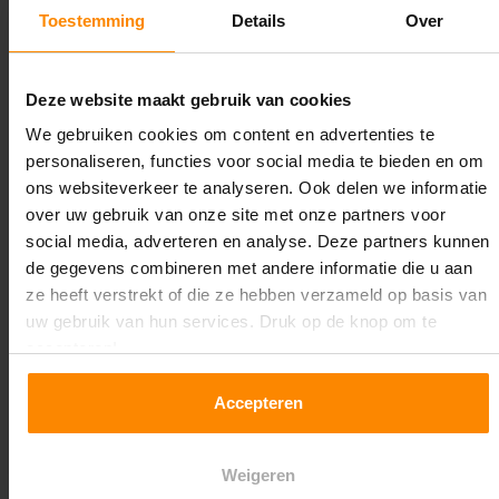
1.100 mm
Toestemming
Details
Over
Lengte:
33.300 mm
Deze website maakt gebruik van cookies
We gebruiken cookies om content en advertenties te
Liggerlengte:
personaliseren, functies voor social media te bieden en om
3.600 mm
ons websiteverkeer te analyseren. Ook delen we informatie
over uw gebruik van onze site met onze partners voor
Aantal niveaus:
social media, adverteren en analyse. Deze partners kunnen
5
de gegevens combineren met andere informatie die u aan
ze heeft verstrekt of die ze hebben verzameld op basis van
Kleur staanders:
uw gebruik van hun services. Druk op de knop om te
Galva
accepteren!
Draagkracht per liggerniveau:
Accepteren
3.500 kg (875 kg per pallet)
Maximale jukbelasting:
Weigeren
12.824 kg