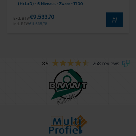
(HxLxD) - 5 Niveaus - Zwaar - T100
€9.533,70
Excl. BTW
Incl. BTW
€11.535,78
8.9
268 reviews