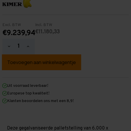
Excl. BTW
Incl. BTW
€11.180,33
€9.239,94
Hoeveelheid
Hoeveelheid
verlagen
verhogen
van
van
Palletstelling
Palletstelling
6.000
6.000
mm
mm
x
x
33.300
33.300
mm
mm
Uit voorraad leverbaar!
x
x
Europese top kwaliteit!
1.100
1.100
mm
mm
Klanten beoordelen ons met een 8,9!
(HxLXD)
(HxLXD)
Galva
Galva
-
-
5
5
Niveaus
Niveaus
-
-
Deze gegalvaniseerde palletstelling van 6.000 x