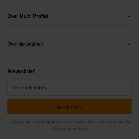
Over Multi Profiel
Over ons
Blog
Overige pagina's
Werken bij Multi Profiel
Gebruikte stellingen
Levering en afhalen
Mezzanine
Nieuwsbrief
Retouren en garantie
Verdiepingsvloeren
E-
mailadres
Referenties
Selfstorage
Veelgestelde vragen
Entresolvloer
Herroepen en Annuleren
Gebruikte entresolvloeren
Ontvang de laatste updates over nieuwe producten en komende
uitverkoopperiodes
Stellingen kopen