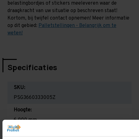
belastingbordjes of stickers meeleveren waar de
draagkracht van uw situatie op beschreven staat!
Kortom, bij twijfel contact opnemen! Meer informatie
op dit gebied:
Palletstellingen - Belangrijk om te
weten!
Specificaties
SKU:
PSG3660333005Z
Hoogte:
6.000 mm
Diepte: