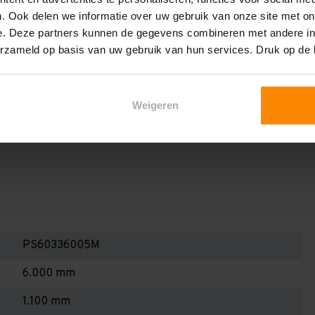
en berekenen!
. Ook delen we informatie over uw gebruik van onze site met on
 2,25 meter, valt de draagkracht juist iets hoger uit.
e. Deze partners kunnen de gegevens combineren met andere inf
erzameld op basis van uw gebruik van hun services. Druk op de
Dan dient u even contact met ons op te nemen. Wij voeren
niets bij aankoop van een rij palletstellingen. Wij kunnen
kracht van uw situatie op beschreven staat! Kortom, bij
Weigeren
alletstellingen - Belangrijk om te weten!
PS60336005M
6.000 mm
1.100 mm