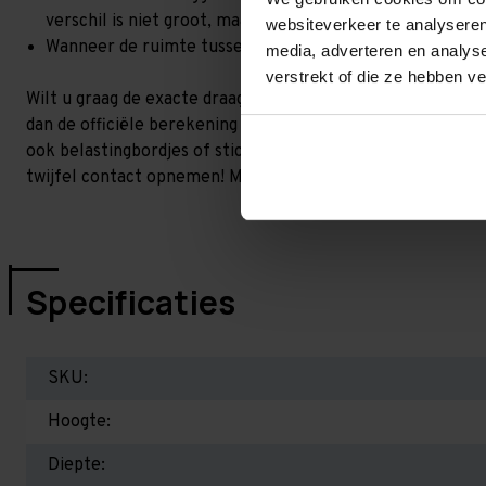
verschil is niet groot, maar wel het beste om dit te lat
websiteverkeer te analyseren
Wanneer de ruimte tussen de liggerniveaus kleiner is dan
media, adverteren en analys
verstrekt of die ze hebben v
Wilt u graag de exacte draagkracht weten in uw situatie? 
dan de officiële berekening uit. Dit doen we gratis en voor 
ook belastingbordjes of stickers meeleveren waar de draag
twijfel contact opnemen! Meer informatie op dit gebied:
P
Specificaties
SKU:
Hoogte:
Diepte: