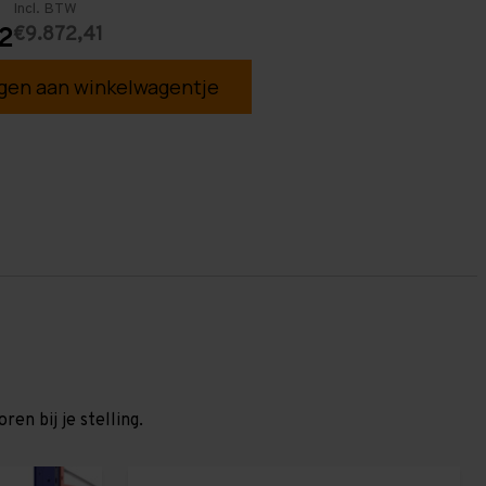
Incl. BTW
€9.872,41
2
en aan winkelwagentje
en bij je stelling.