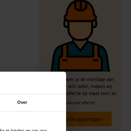
Ook wanneer je de montage aan
ons over wilt laten, maken wij
graag een offerte op maat voor je!
Over
Vrijblijvend, snel een offerte!
Offerte aanvragen
dia te bieden en om ons