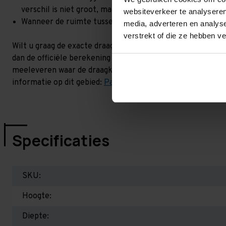
verschil is niet groot, maar wel het beste om dit te lat
websiteverkeer te analyseren
Wanneer de ruimte tussen de liggerniveaus kleiner is dan
media, adverteren en analys
verstrekt of die ze hebben v
Wilt u graag de exacte draagkracht weten in uw situatie? 
dan de officiële berekening uit. Dit doen we gratis en voor
meeleveren waar de draagkracht van uw situatie op beschr
informatie op dit gebied:
Palletstellingen - Belangrijk om 
Specificaties
SKU:
Hoogte:
Diepte: