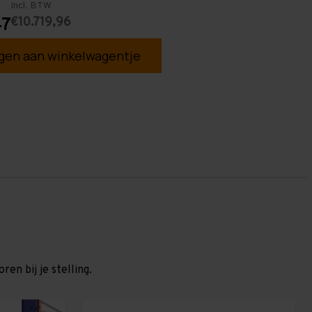
Incl. BTW
€10.719,96
47
en aan winkelwagentje
en bij je stelling.