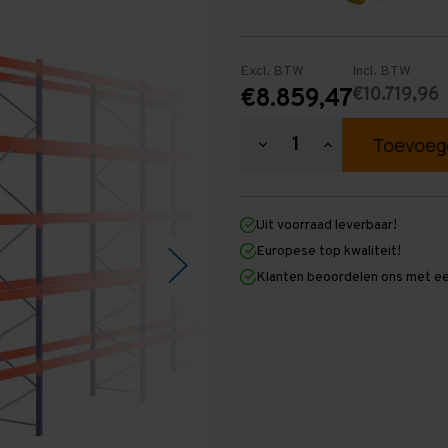
Excl. BTW
Incl. BTW
€10.719,96
€8.859,47
Hoeveelheid
Hoeveelheid
verlagen
verhogen
van
van
Palletstelling
Palletstelling
6.000
6.000
Uit voorraad leverbaar!
mm
mm
x
x
Europese top kwaliteit!
37.000
37.000
Klanten beoordelen ons met ee
mm
mm
x
x
1.100
1.100
mm
mm
(HxLxD)
(HxLxD)
-
-
5
5
Niveaus
Niveaus
-
-
Standaard
Standaard
-
-