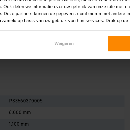
en berekenen!
. Ook delen we informatie over uw gebruik van onze site met on
 2,25 meter, valt de draagkracht juist iets hoger uit.
e. Deze partners kunnen de gegevens combineren met andere inf
erzameld op basis van uw gebruik van hun services. Druk op de
Dan dient u even contact met ons op te nemen. Wij voeren
 niets. Wij kunnen ook belastingbordjes of stickers
even staat! Kortom, bij twijfel contact opnemen! Meer
Weigeren
te weten!
PS3660370005
6.000 mm
1.100 mm