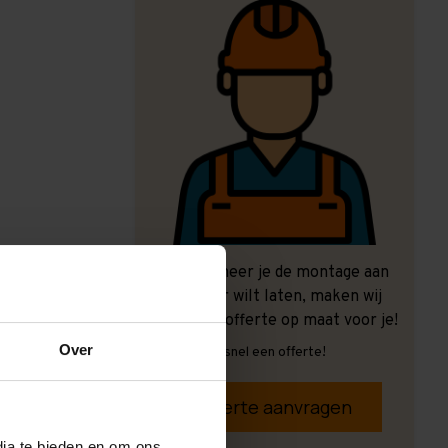
Ook wanneer je de montage aan
ons over wilt laten, maken wij
graag een offerte op maat voor je!
Over
Vrijblijvend, snel een offerte!
Offerte aanvragen
dia te bieden en om ons