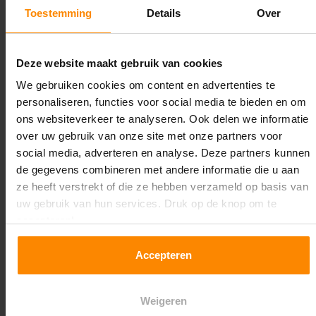
1.100 mm
Toestemming
Details
Over
Lengte:
37.000 mm
Deze website maakt gebruik van cookies
We gebruiken cookies om content en advertenties te
Liggerlengte:
personaliseren, functies voor social media te bieden en om
3.600 mm
ons websiteverkeer te analyseren. Ook delen we informatie
over uw gebruik van onze site met onze partners voor
Aantal niveaus:
social media, adverteren en analyse. Deze partners kunnen
3
de gegevens combineren met andere informatie die u aan
ze heeft verstrekt of die ze hebben verzameld op basis van
Kleur staanders:
uw gebruik van hun services. Druk op de knop om te
Galva
accepteren!
Draagkracht per liggerniveau:
Accepteren
3.500 kg (875 kg per pallet)
Maximale jukbelasting:
Weigeren
12.824 kg