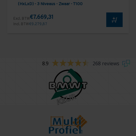
(HxLxD) - 3 Niveaus - Zwaar - T100
€7.669,31
Excl. BTW
Incl. BTW
€9.279,87
8.9
268 reviews