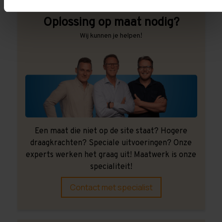
Oplossing op maat nodig?
Wij kunnen je helpen!
Een maat die niet op de site staat? Hogere
draagkrachten? Speciale uitvoeringen? Onze
experts werken het graag uit! Maatwerk is onze
specialiteit!
Contact met specialist