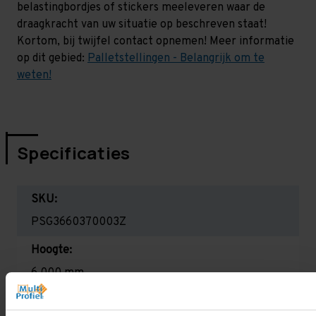
belastingbordjes of stickers meeleveren waar de
draagkracht van uw situatie op beschreven staat!
Kortom, bij twijfel contact opnemen! Meer informatie
op dit gebied:
Palletstellingen - Belangrijk om te
weten!
Specificaties
SKU:
PSG3660370003Z
Hoogte:
6.000 mm
Diepte: