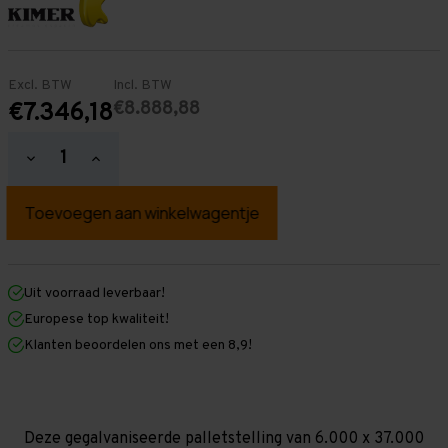
Excl. BTW
Incl. BTW
€8.888,88
€7.346,18
Hoeveelheid
Hoeveelheid
verlagen
verhogen
van
van
Palletstelling
Palletstelling
6.000
6.000
mm
mm
x
x
37.000
37.000
mm
mm
Uit voorraad leverbaar!
x
x
Europese top kwaliteit!
1.100
1.100
mm
mm
Klanten beoordelen ons met een 8,9!
(HxLXD)
(HxLXD)
Galva
Galva
-
-
3
3
Niveaus
Niveaus
-
-
Deze gegalvaniseerde palletstelling van 6.000 x 37.000