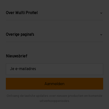
Over Multi Profiel
Over ons
Blog
Overige pagina's
Werken bij Multi Profiel
Gebruikte stellingen
Levering en afhalen
Mezzanine
Nieuwsbrief
Retouren en garantie
Verdiepingsvloeren
E-
mailadres
Referenties
Selfstorage
Veelgestelde vragen
Entresolvloer
Herroepen en Annuleren
Gebruikte entresolvloeren
Ontvang de laatste updates over nieuwe producten en komende
uitverkoopperiodes
Stellingen kopen