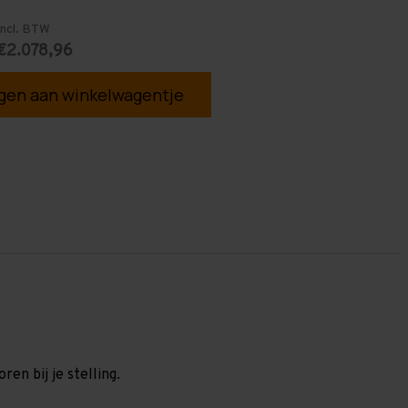
Incl. BTW
€2.078,96
en aan winkelwagentje
en bij je stelling.