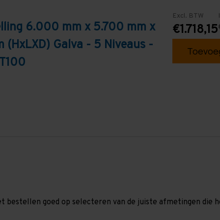
Excl. BTW
elling 6.000 mm x 5.700 mm x
€1.718,15
 (HxLXD) Galva - 5 Niveaus -
Toevoeg
 T100
et bestellen goed op selecteren van de juiste afmetingen die hor