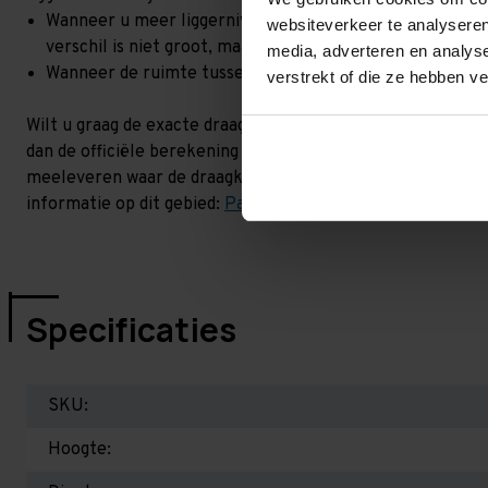
Wanneer u meer liggerniveaus toevoegt, kan het zijn dat 
websiteverkeer te analyseren
verschil is niet groot, maar wel het beste om dit te lat
media, adverteren en analys
Wanneer de ruimte tussen de liggerniveaus kleiner is dan
verstrekt of die ze hebben v
Wilt u graag de exacte draagkracht weten in uw situatie? 
dan de officiële berekening uit. Dit doen we gratis en voor
meeleveren waar de draagkracht van uw situatie op beschr
informatie op dit gebied:
Palletstellingen - Belangrijk om 
Specificaties
SKU:
Hoogte: