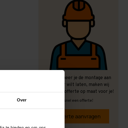
Ook wanneer je de montage aan
ons over wilt laten, maken wij
graag een offerte op maat voor je!
Over
Vrijblijvend, snel een offerte!
Offerte aanvragen
dia te bieden en om ons