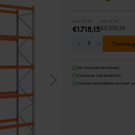
Excl. BTW
Incl. BTW
€2.078,96
€1.718,15
Hoeveelheid
Hoeveelheid
verlagen
verhogen
van
van
Palletstelling
Palletstelling
6.000
6.000
Uit voorraad leverbaar!
mm
mm
x
x
Europese top kwaliteit!
5.700
5.700
Klanten beoordelen ons met ee
mm
mm
x
x
1.100
1.100
mm
mm
(HxLXD)
(HxLXD)
Galva
Galva
-
-
5
5
Niveaus
Niveaus
-
-
Middel
Middel