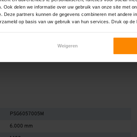
het draagvermogen per liggerniveau iets lager uit valt. Dit
. Ook delen we informatie over uw gebruik van onze site met on
en berekenen!
e. Deze partners kunnen de gegevens combineren met andere inf
 2,25 meter, valt de draagkracht juist iets hoger uit.
erzameld op basis van uw gebruik van hun services. Druk op de
Dan dient u even contact met ons op te nemen. Wij voeren
 niets. Wij kunnen ook belastingbordjes of stickers
Weigeren
even staat! Kortom, bij twijfel contact opnemen! Meer
te weten!
PSG6057005M
6.000 mm