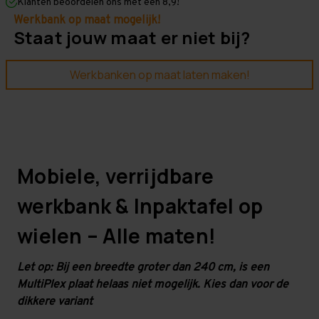
-
-
Klanten beoordelen ons met een 8,9!
Blauw
Blauw
Werkbank op maat mogelijk!
-
-
Staat jouw maat er niet bij?
Zelf
Zelf
samenstellen
samenstellen
-
-
Werktafel
Werktafel
Werkbanken op maat laten maken!
Mobiele, verrijdbare
werkbank & Inpaktafel op
wielen – Alle maten!
Let op: Bij een breedte groter dan 240 cm, is een
MultiPlex plaat helaas niet mogelijk. Kies dan voor de
dikkere variant