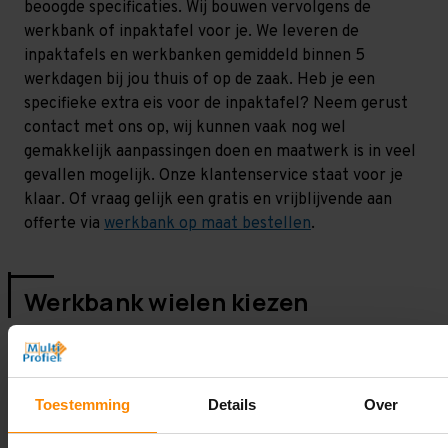
beoogde specificaties. Wij bouwen vervolgens de
werkbank of inpaktafel voor je. We leveren de
inpaktafels en werkbanken gemiddeld binnen 5
werkdagen bij jou thuis of op de zaak. Heb je een
specifieke extra eis voor de inpaktafel? Neem gerust
contact met ons op, wij kunnen vaak nog wel
gemakkelijk aanpassingen doen en maatwerk is in veel
gevallen mogelijk. Onze klantenservice staat voor je
klaar. Of vraag gelijk een gratis en vrijblijvende aan
offerte via
werkbank op maat bestellen
.
Werkbank wielen kiezen
Een verrijdbare werkbank heeft uiteraard wielen nodig.
In onze shop kan je kiezen uit 2 type wielen. De witte
en de zwarte variant. Heel simpel gezegd, is de witte
Toestemming
Details
Over
variant de verbeterde versie van de zwarte variant.
Deze kan meer gewicht aan (250 kg per wiel), heeft