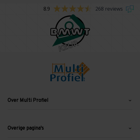
8.9
268 reviews
Over Multi Profiel
Over ons
Blog
Overige pagina's