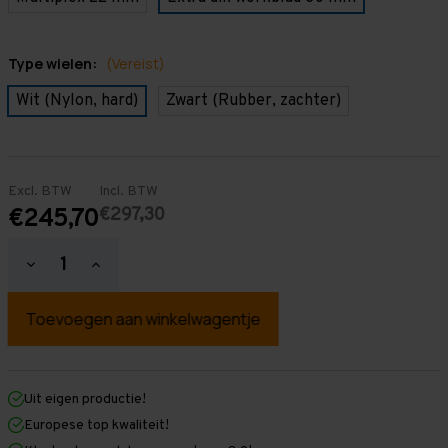
Type wielen:
(Vereist)
Wit (Nylon, hard)
Zwart (Rubber, zachter)
Excl. BTW
Incl. BTW
€297,30
€245,70
Hoeveelheid
Hoeveelheid
verlagen
verhogen
van
van
Verrijdbare
Verrijdbare
Werkbank
Werkbank
&
&
Inpaktafel
Inpaktafel
mobiel
mobiel
-
-
Uit eigen productie!
Op
Op
Europese top kwaliteit!
Wielen
Wielen