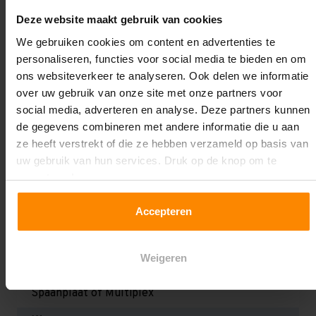
minder rolweerstand en voorkomt het risico op zwarte
Deze website maakt gebruik van cookies
strepen op de vloer. Echter hebben veel klanten, die
We gebruiken cookies om content en advertenties te
de werkbank toch al niet te veel verplaatsen, toch
personaliseren, functies voor social media te bieden en om
liever zwarte wielen uit optische overwegingen!
ons websiteverkeer te analyseren. Ook delen we informatie
Daarnaast kan het ook net even wat schelen in de
over uw gebruik van onze site met onze partners voor
prjis.
social media, adverteren en analyse. Deze partners kunnen
de gegevens combineren met andere informatie die u aan
ze heeft verstrekt of die ze hebben verzameld op basis van
uw gebruik van hun services. Druk op de knop om te
Specificaties
accepteren!
Accepteren
Type:
Verrijdbare werkbank
Weigeren
Werkblad:
Spaanplaat of Multiplex