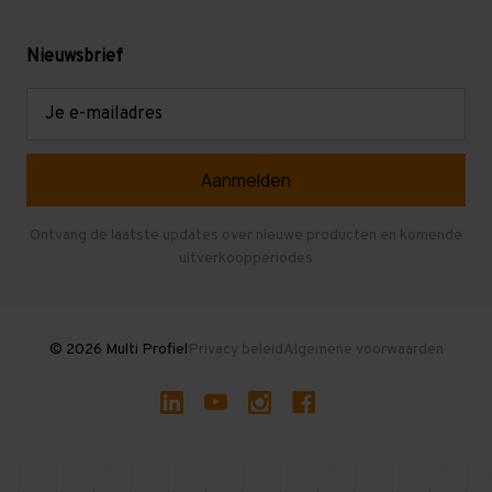
Werken bij Multi Profiel
Gebruikte stellingen
Levering en afhalen
Mezzanine
Nieuwsbrief
Retouren en garantie
Verdiepingsvloeren
E-
mailadres
Referenties
Selfstorage
Veelgestelde vragen
Entresolvloer
Herroepen en Annuleren
Gebruikte entresolvloeren
Ontvang de laatste updates over nieuwe producten en komende
uitverkoopperiodes
Stellingen kopen
© 2026 Multi Profiel
Privacy beleid
Algemene voorwaarden