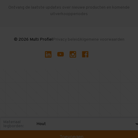
Herroepen en Annuleren
Gebruikte entresolvloeren
Ontvang de laatste updates over nieuwe producten en komende
uitverkoopperiodes
Stellingen kopen
© 2026 Multi Profiel
Privacy beleid
Algemene voorwaarden
Materiaal
legborden:
Toevoegen