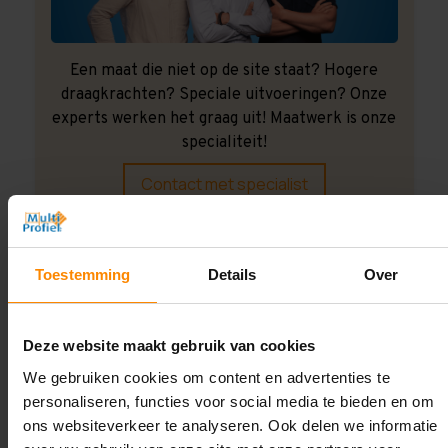
Een maat die niet op de site staat? Hogere
draagkrachten? Speciale uitvoeringen? Onze
experts werken het graag uit! Maatwerk is onze
specialiteit!
Contact met specialist
Montage uitbesteden?
Toestemming
Details
Over
Laat ons het doen!
Deze website maakt gebruik van cookies
We gebruiken cookies om content en advertenties te
personaliseren, functies voor social media te bieden en om
ons websiteverkeer te analyseren. Ook delen we informatie