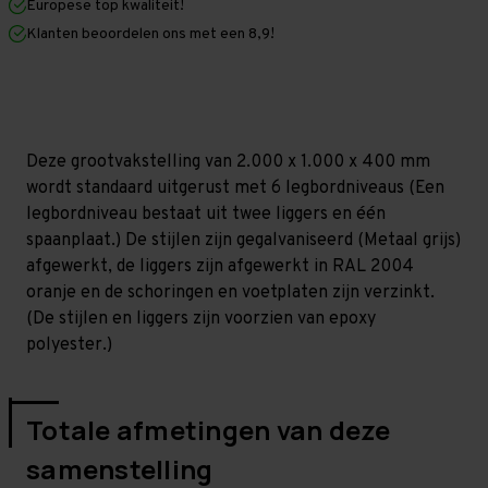
Europese top kwaliteit!
400
400
mm
mm
Klanten beoordelen ons met een 8,9!
(HxLxD)
(HxLxD)
-
-
6
6
niveaus
niveaus
GALVA
GALVA
Deze grootvakstelling van 2.000 x 1.000 x 400 mm
wordt standaard uitgerust met 6 legbordniveaus (Een
legbordniveau bestaat uit twee liggers en één
spaanplaat.) De stijlen zijn gegalvaniseerd (Metaal grijs)
afgewerkt, de liggers zijn afgewerkt in RAL 2004
oranje en de schoringen en voetplaten zijn verzinkt.
(De stijlen en liggers zijn voorzien van epoxy
polyester.)
Totale afmetingen van deze
samenstelling