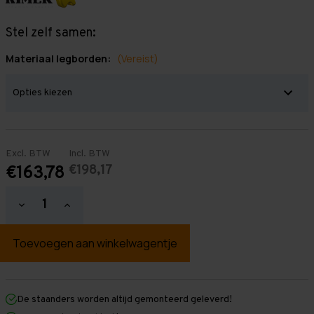
Stel zelf samen:
Materiaal legborden:
(Vereist)
Excl. BTW
Incl. BTW
€198,17
€163,78
Hoeveelheid
Hoeveelheid
verlagen
verhogen
van
van
Grootvakstelling
Grootvakstelling
2.000
2.000
mm
mm
x
x
1.000
1.000
mm
mm
De staanders worden altijd gemonteerd geleverd!
x
x