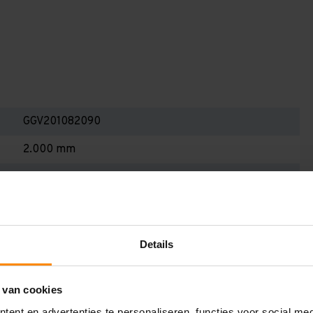
GGV201082090
2.000 mm
800 mm
1.000 mm
900 mm
Details
2
Galva
 van cookies
ent en advertenties te personaliseren, functies voor social me