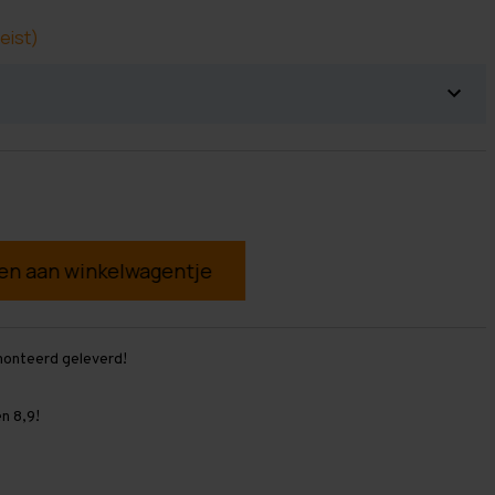
eist)
g
monteerd geleverd!
n 8,9!