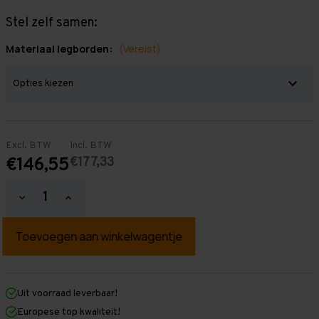
Stel zelf samen:
Materiaal legborden:
(Vereist)
Excl. BTW
Incl. BTW
€177,33
€146,55
Hoeveelheid
Hoeveelheid
verlagen
verhogen
van
van
Grootvakstelling
Grootvakstelling
2.000
2.000
mm
mm
x
x
1.300
1.300
mm
mm
Uit voorraad leverbaar!
x
x
Europese top kwaliteit!
1.000
1.000