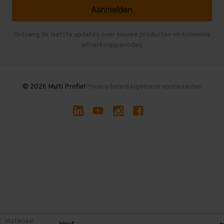
Veelgestelde vragen
Entresolvloer
Herroepen en Annuleren
Gebruikte entresolvloeren
Ontvang de laatste updates over nieuwe producten en komende
uitverkoopperiodes
Stellingen kopen
© 2026 Multi Profiel
Privacy beleid
Algemene voorwaarden
Materiaal