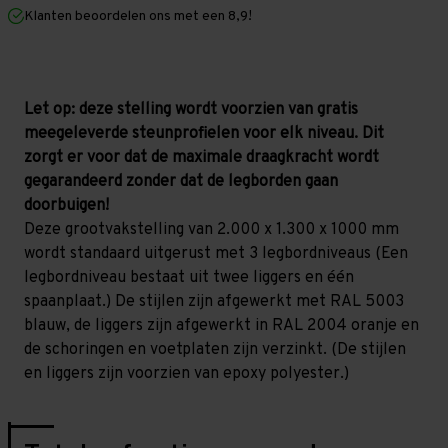
mm
mm
Klanten beoordelen ons met een 8,9!
(HxLxD)
(HxLxD)
-
-
3
3
niveaus
niveaus
Let op: deze stelling wordt voorzien van gratis
meegeleverde steunprofielen voor elk niveau. Dit
zorgt er voor dat de maximale draagkracht wordt
gegarandeerd zonder dat de legborden gaan
doorbuigen!
Deze grootvakstelling van 2.000 x 1.300 x 1000 mm
wordt standaard uitgerust met 3 legbordniveaus (Een
legbordniveau bestaat uit twee liggers en één
spaanplaat.) De stijlen zijn afgewerkt met RAL 5003
blauw, de liggers zijn afgewerkt in RAL 2004 oranje en
de schoringen en voetplaten zijn verzinkt. (De stijlen
en liggers zijn voorzien van epoxy polyester.)