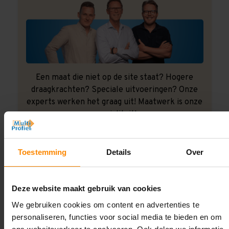
Een maat die niet op de site staat? Hogere
draagkrachten? Speciale uitvoeringen? Onze
experts werken het graag uit! Maatwerk is onze
specialiteit!
Contact met specialist
Toestemming
Details
Over
Montage uitbesteden?
Deze website maakt gebruik van cookies
Laat ons het doen!
We gebruiken cookies om content en advertenties te
personaliseren, functies voor social media te bieden en om