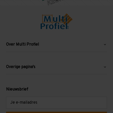
Over Multi Profiel
Over ons
Blog
Overige pagina's
Werken bij Multi Profiel
Gebruikte stellingen
Levering en afhalen
Mezzanine
Nieuwsbrief
Retouren en garantie
Verdiepingsvloeren
E-
mailadres
Referenties
Selfstorage