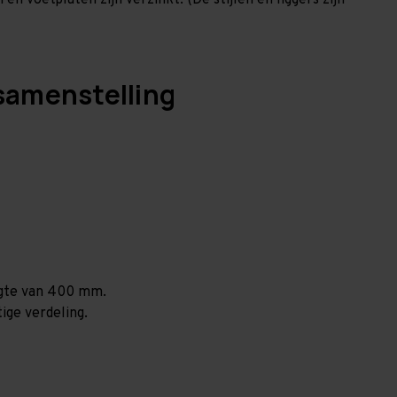
en voetplaten zijn verzinkt. (De stijlen en liggers zijn
samenstelling
ogte van 400 mm.
ige verdeling.