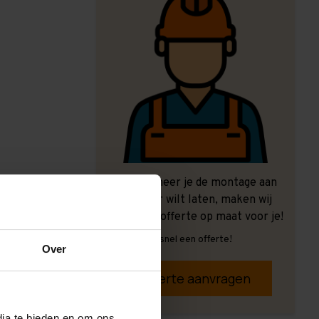
Ook wanneer je de montage aan
ons over wilt laten, maken wij
graag een offerte op maat voor je!
Vrijblijvend, snel een offerte!
Over
Offerte aanvragen
dia te bieden en om ons