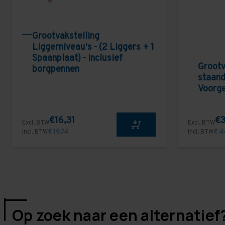
Grootvakstelling
Liggerniveau's - (2 Liggers + 1
Spaanplaat) - Inclusief
Grootv
borgpennen
staand
Voorg
€16,31
€3
Excl. BTW
Excl. BTW
Incl. BTW
€ 19,74
Incl. BTW
€ 4
Op zoek naar een alternatief