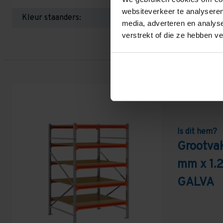
websiteverkeer te analyseren
Kleur staanders:
media, adverteren en analys
verstrekt of die ze hebben v
Is dit hem?
Grootva
mm x 1.
GALVA