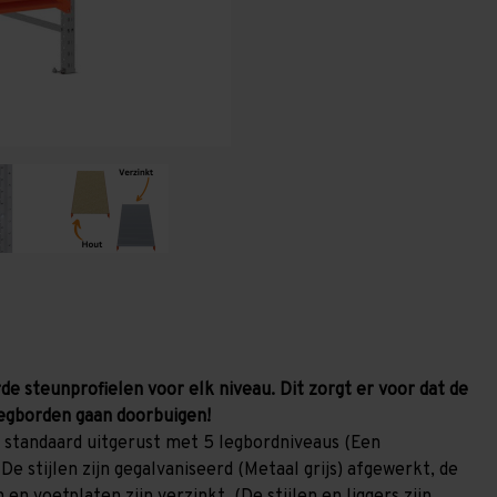
1.200
1.200
mm
mm
(HxLxD)
(HxLxD)
-
-
5
5
niveaus
niveaus
GALVA
GALVA
de steunprofielen voor elk niveau. Dit zorgt er voor dat de
egborden gaan doorbuigen!
 standaard uitgerust met 5 legbordniveaus (Een
De stijlen zijn gegalvaniseerd (Metaal grijs) afgewerkt, de