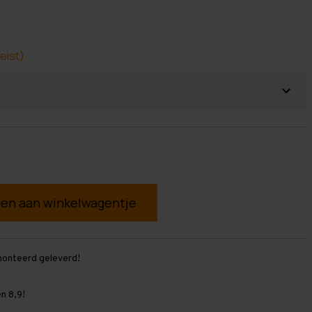
eist)
g
monteerd geleverd!
n 8,9!