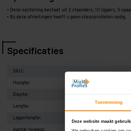
• Deze opstelling bestaat uit 2 staanders, 10 liggers, 5 s
• Bij deze afmetingen heeft u geen steunprofielen nodig.
Specificaties
SKU:
Hoogte:
Diepte:
Toestemming
Lengte:
Liggerlengte:
Deze website maakt gebruik
Aantal niveaus:
We gebruiken cookies om cont