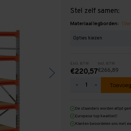
Stel zelf samen:
Materiaal legborden:
(Ver
Excl. BTW
Incl. BTW
€266,89
€220,57
Hoeveelheid
Hoeveelheid
verlagen
verhogen
van
van
Grootvakstelling
Grootvakstellin
2.000
2.000
De staanders worden altijd ge
mm
mm
x
x
Europese top kwaliteit!
1.300
1.300
Klanten beoordelen ons met ee
mm
mm
x
x