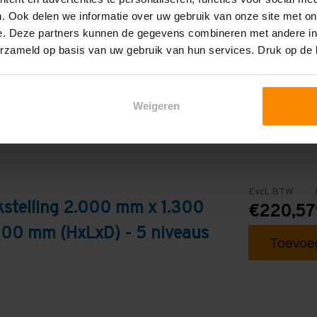
. Ook delen we informatie over uw gebruik van onze site met on
Galva
e. Deze partners kunnen de gegevens combineren met andere inf
erzameld op basis van uw gebruik van hun services. Druk op de
Weigeren
Excl. BTW
kstelling 2.000 mm x 1.300
€220,57
200 mm (HxLxD) - 5 niveaus
Toevoeg