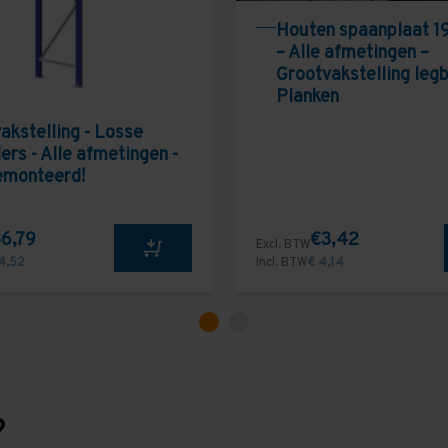
Houten spaanplaat 1
– Alle afmetingen –
Grootvakstelling leg
Planken
akstelling - Losse
ers - Alle afmetingen -
emonteerd!
6,79
€3,42
Excl. BTW
4,52
Incl. BTW
€ 4,14
?