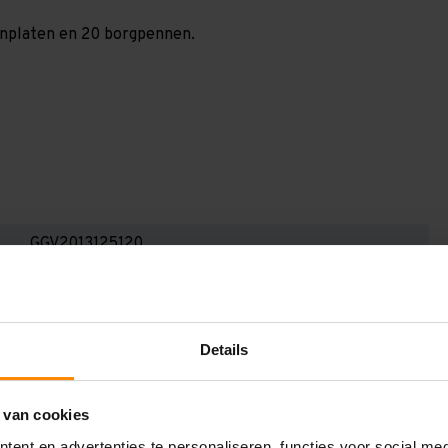
paanplaten en 20 borgpennen.
GGV2013125120
2.000 mm
1.200 mm
Details
1.300 mm
1.200 mm
 van cookies
5
ent en advertenties te personaliseren, functies voor social me