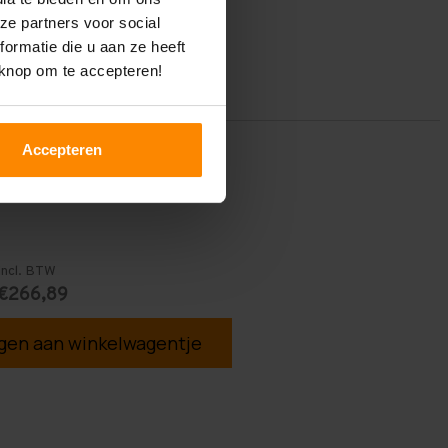
ze partners voor social
ormatie die u aan ze heeft
 knop om te accepteren!
Accepteren
Incl. BTW
€266,89
en aan winkelwagentje