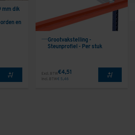
9 mm dik
borden en
Grootvakstelling -
Steunprofiel - Per stuk
€4,51
Excl. BTW
Incl. BTW
€ 5,46