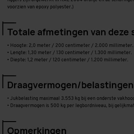
liggers zijn afgewerkt in RAL 2004 oranje en de schoringen 
voorzien van epoxy polyester.)
Totale afmetingen van deze 
• Hoogte: 2,0 meter / 200 centimeter / 2.000 millimeter.
• Lengte: 1,30 meter / 130 centimeter / 1.300 millimeter.
• Diepte: 1,2 meter / 120 centimeter / 1.200 millimeter.
Draagvermogen/belastingen
• Jukbelasting maximaal 3.553 kg bij een onderste vakho
• Draagvermogen is 500 kg per legbordniveau, bij gelijkmat
Opmerkingen